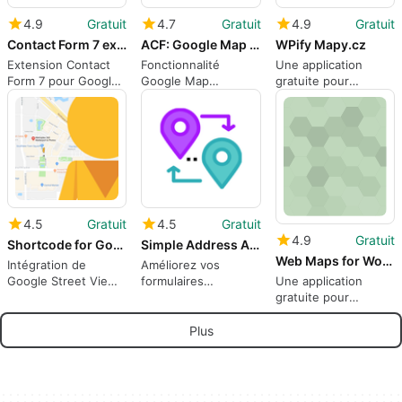
4.9
Gratuit
4.7
Gratuit
4.9
Gratuit
Contact Form 7 extension for Google Map fields
ACF: Google Map Extended
WPify Mapy.cz
Extension Contact
Fonctionnalité
Une application
Form 7 pour Google
Google Map
gratuite pour
Maps
améliorée pour
WordPress, par
WordPress
WPify.
4.5
Gratuit
4.5
Gratuit
4.9
Gratuit
Shortcode for Google Street View
Simple Address Autocomplete
Web Maps for WordPress
Intégration de
Améliorez vos
Une application
Google Street View
formulaires
gratuite pour
sur WordPress
WordPress avec
WordPress, par GEO-
l'autocomplétion
JobeGIS.
d'adresses
Plus