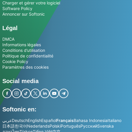
Charger et gérer votre logiciel
Software Policy
Annoncer sur Softonic
Légal
DMCA
Informations légales
Conditions d’utilisation
Politique de confidentialité
Cookie Policy
Paramètres des cookies
Social media
Softonic en:
عربي
Deutsch
English
Español
Français
Bahasa Indonesia
Italiano
日本語
한국어
Nederlands
Polski
Português
Русский
Svenska
ภาษาไทย
Türkçe
Tiếng Việt
中文