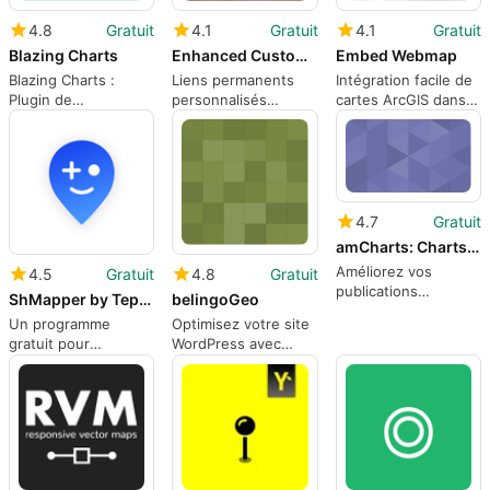
4.8
Gratuit
4.1
Gratuit
4.1
Gratuit
Blazing Charts
Enhanced Custom Permalinks
Embed Webmap
Blazing Charts :
Liens permanents
Intégration facile de
Plugin de
personnalisés
cartes ArcGIS dans
Visualisation de
améliorés pour
WordPress
Données
WordPress
4.7
Gratuit
amCharts: Charts and Maps
Améliorez vos
4.5
Gratuit
4.8
Gratuit
publications
ShMapper by Teplitsa
belingoGeo
WordPress avec
Un programme
Optimisez votre site
amCharts
gratuit pour
WordPress avec
WordPress, par
belingoGeo
Denis Cherniatev.