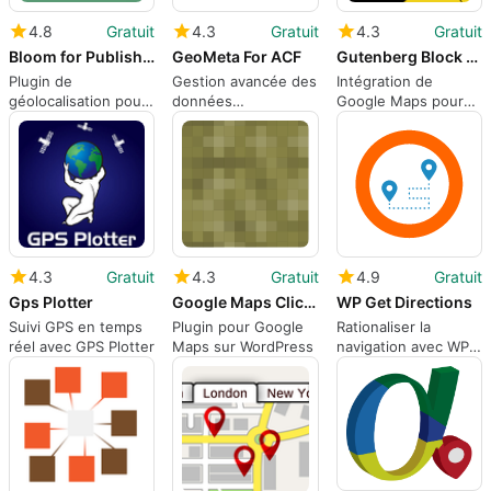
4.8
Gratuit
4.3
Gratuit
4.3
Gratuit
Bloom for Publishers
GeoMeta For ACF
Gutenberg Block For Google Maps Embed By Pantheon
Plugin de
Gestion avancée des
Intégration de
géolocalisation pour
données
Google Maps pour
WordPress
géographiques
WordPress
4.3
Gratuit
4.3
Gratuit
4.9
Gratuit
Gps Plotter
Google Maps Click039n Load for Divi GDPR
WP Get Directions
Suivi GPS en temps
Plugin pour Google
Rationaliser la
réel avec GPS Plotter
Maps sur WordPress
navigation avec WP
Get Directions