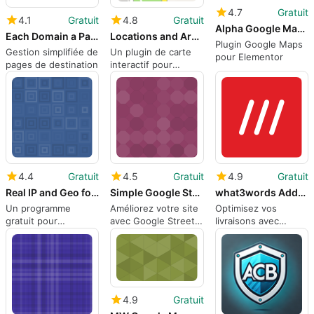
4.7
Gratuit
4.1
Gratuit
4.8
Gratuit
Alpha Google Map For Elementor
Each Domain a Page
Locations and Areas 8211 Leaflet Map with Region Tabs
Plugin Google Maps
Gestion simplifiée de
Un plugin de carte
pour Elementor
pages de destination
interactif pour
WordPress
4.4
Gratuit
4.5
Gratuit
4.9
Gratuit
Real IP and Geo for Cloudflare
Simple Google Street View
what3words Address Field
Un programme
Améliorez votre site
Optimisez vos
gratuit pour
avec Google Street
livraisons avec
WordPress, par
View simple
what3words
rammichael.
4.9
Gratuit