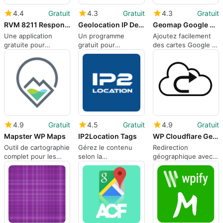
4.4
Gratuit
4.3
Gratuit
4.3
Gratuit
RVM 8211 Responsive Vector Maps
Geolocation IP Detection
Geomap Google Map Block
Une application
Un programme
Ajoutez facilement
gratuite pour
gratuit pour
des cartes Google à
WordPress, par
WordPress, par
WordPress
Enrico Urbinati.
Benjamin Pick.
4.9
Gratuit
4.5
Gratuit
4.9
Gratuit
Mapster WP Maps
IP2Location Tags
WP Cloudflare GeoIP Redirect
Outil de cartographie
Gérez le contenu
Redirection
complet pour les
selon la
géographique avec
utilisateurs de
géolocalisation
WP Cloudflare GeoIP
WordPress
Redirect