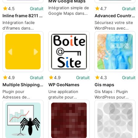
MW Google Maps
Intégration simple de
4.5
Gratuit
4.7
Gratuit
Google Maps dans
Inline frame 8211 Iframe
Advanced Country Blocker
WordPress
Intégration facile
Sécurisez votre site
d'iframes dans
WordPress avec
WordPress
Advanced Country
Blocker
4.9
Gratuit
4.9
Gratuit
4.3
Gratuit
Multiple Shipping Addresses for WooCommerce Address Book
WP GeoNames
Gis maps
Plugin pour
Une application
Gis Maps : Plugin
Adresses de
gratuite pour
WordPress pour
Livraison Multiples
WordPress, par
Cartes QGIS
Jacques Malgrange.