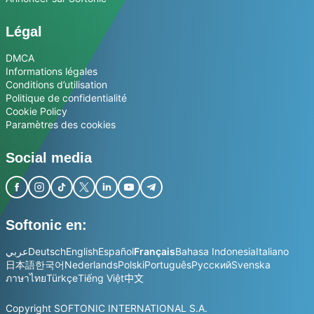
Légal
DMCA
Informations légales
Conditions d’utilisation
Politique de confidentialité
Cookie Policy
Paramètres des cookies
Social media
Softonic en:
عربي
Deutsch
English
Español
Français
Bahasa Indonesia
Italiano
日本語
한국어
Nederlands
Polski
Português
Русский
Svenska
ภาษาไทย
Türkçe
Tiếng Việt
中文
Copyright SOFTONIC INTERNATIONAL S.A.