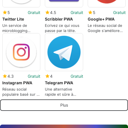
5
Gratuit
4.5
Gratuit
5
Gratuit
Twitter Lite
Scribbler PWA
Google+ PWA
Un service de
Ecrivez ce qui vous
Le réseau social de
microblogging
passe par la tête.
Google s'améliore
révolutionnaire
encore
4.3
Gratuit
4
Gratuit
Instagram PWA
Telegram PWA
Réseau social
Une alternative
populaire basé sur la
rapide et sûre à
photo
WhatsApp
Plus