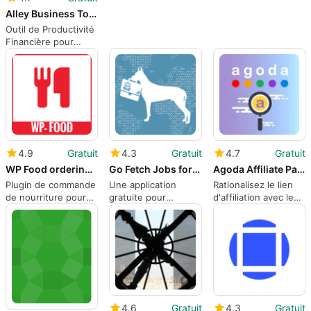
WordPress
suppression
Alley Business Toolkit
automatique
Outil de Productivité
Financière pour
WordPress
4.9
Gratuit
4.3
Gratuit
4.7
Gratuit
WP Food ordering and Restaurant Menu
Go Fetch Jobs for WP Job Manager
Agoda Affiliate Partners Text Link Generator
Plugin de commande
Une application
Rationalisez le lien
de nourriture pour
gratuite pour
d'affiliation avec le
WordPress
WordPress, par
plugin Agoda
SebeT.
4.6
Gratuit
4.3
Gratuit