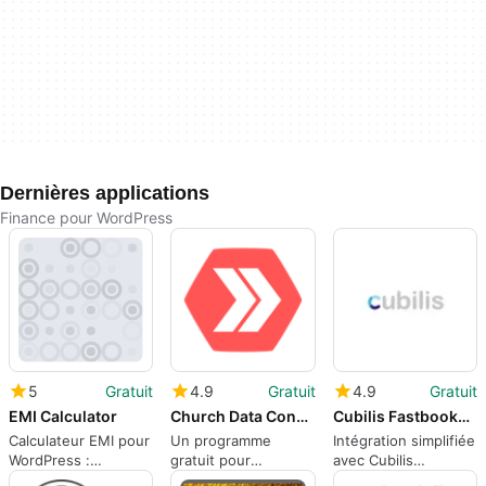
Dernières applications
Finance pour WordPress
5
Gratuit
4.9
Gratuit
4.9
Gratuit
EMI Calculator
Church Data Connect for Church Community Builder
Cubilis Fastbooker 8211 WordPress plugin
Calculateur EMI pour
Un programme
Intégration simplifiée
WordPress :
gratuit pour
avec Cubilis
simplicité et
WordPress, par
Fastbooker