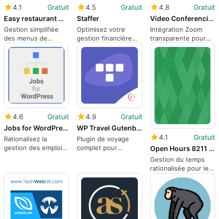
4.1
Gratuit
4.5
Gratuit
4.8
Gratuit
Easy restaurant menu manager
Staffer
Video Conferencing with Zoom
Gestion simplifiée
Optimisez votre
Intégration Zoom
des menus de
gestion financière
transparente pour
restaurant
avec Staffer
les utilisateurs de
WordPress
4.6
Gratuit
4.9
Gratuit
Jobs for WordPress
WP Travel Gutenberg Blocks
4.1
Gratuit
Rationalisez la
Plugin de voyage
gestion des emplois
complet pour
Open Hours 8211 Easy Opening Hours
avec Jobs for
WordPress
Gestion du temps
WordPress
rationalisée pour les
sites WordPress