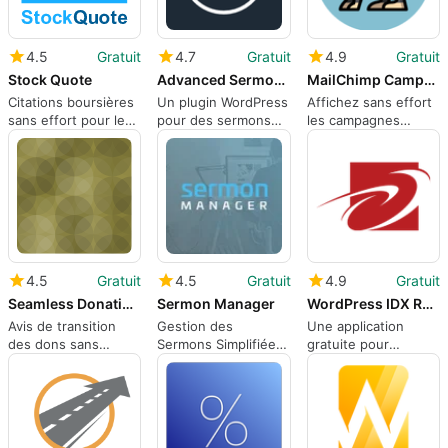
4.5
Gratuit
4.7
Gratuit
4.9
Gratuit
Stock Quote
Advanced Sermons
MailChimp Campaigns
Citations boursières
Un plugin WordPress
Affichez sans effort
sans effort pour les
pour des sermons
les campagnes
utilisateurs de
modernes
Mailchimp sur
WordPress
WordPress
4.5
Gratuit
4.5
Gratuit
4.9
Gratuit
Seamless Donations is Sunset
Sermon Manager
WordPress IDX Real Estate Listings amp MLS Search
Avis de transition
Gestion des
Une application
des dons sans
Sermons Simplifiée
gratuite pour
couture
sur WordPress
WordPress, par
Diverse Solutions.