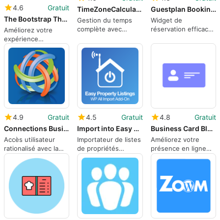
4.6
Gratuit
TimeZoneCalculator
Guestplan Booking Widget
The Bootstrap Theme Companion
Gestion du temps
Widget de
complète avec
réservation efficace
Améliorez votre
TimeZoneCalculator
pour WordPress
expérience
WordPress avec
Bootstrap Theme
Companion
4.9
Gratuit
4.5
Gratuit
4.8
Gratuit
Connections Business Directory Login
Import into Easy Property Listings
Business Card Block 8211 Show your business card on the web.
Accès utilisateur
Importateur de listes
Améliorez votre
rationalisé avec la
de propriétés
présence en ligne
connexion
efficace pour
avec le bloc de carte
Connections
WordPress
de visite