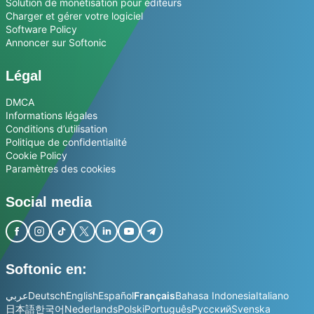
Solution de monétisation pour éditeurs
Charger et gérer votre logiciel
Software Policy
Annoncer sur Softonic
Légal
DMCA
Informations légales
Conditions d’utilisation
Politique de confidentialité
Cookie Policy
Paramètres des cookies
Social media
Softonic en:
عربي
Deutsch
English
Español
Français
Bahasa Indonesia
Italiano
日本語
한국어
Nederlands
Polski
Português
Русский
Svenska