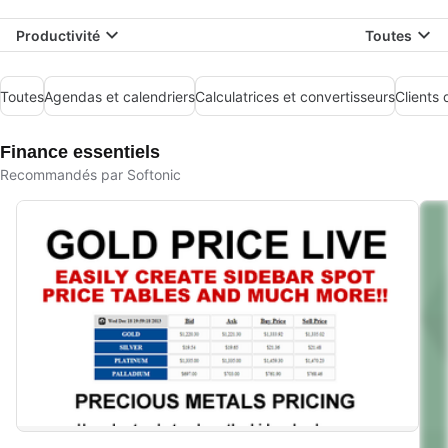
Productivité
Toutes
Toutes
Agendas et calendriers
Calculatrices et convertisseurs
Clients
Finance essentiels
Recommandés par Softonic