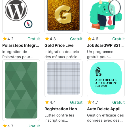
efficacité
FireTree Design.
4.2
Gratuit
4.3
Gratuit
4.6
Gratuit
Polarsteps Integration
Gold Price Live
JobBoardWP 8211 Job Board Listings and Submissions
Intégration de
Intégration des prix
Un programme
Polarsteps pour
des métaux précieux
gratuit pour
WordPress
sans effort
WordPress, par
Ultimate Member.
4.4
Gratuit
4.7
Gratuit
Registration Honeypot
Auto Delete Applications 8211 Add-on for WP Job Openings
Lutter contre les
Gestion efficace des
inscriptions
données avec des
indésirables sur
applications de
4.7
Gratuit