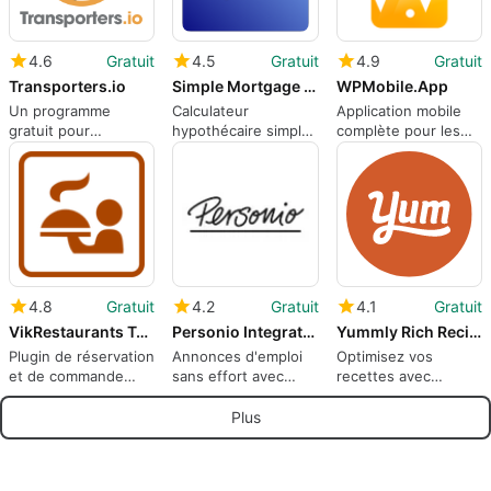
4.6
Gratuit
4.5
Gratuit
4.9
Gratuit
Transporters.io
Simple Mortgage Calculator
WPMobile.App
Un programme
Calculateur
Application mobile
gratuit pour
hypothécaire simple
complète pour les
WordPress, par
pour WordPress
utilisateurs de
transportersio.
WordPress
4.8
Gratuit
4.2
Gratuit
4.1
Gratuit
VikRestaurants Table Reservations and Take-Away
Personio Integration Light
Yummly Rich Recipes
Plugin de réservation
Annonces d'emploi
Optimisez vos
et de commande
sans effort avec
recettes avec
pour restaurants
l'intégration Personio
Yummly Rich Recipes
Light
Plus