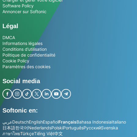
Software Policy
Annoncer sur Softonic
Légal
DMCA
Informations légales
Conditions d’utilisation
Politique de confidentialité
Cookie Policy
Paramètres des cookies
Social media
Softonic en:
عربي
Deutsch
English
Español
Français
Bahasa Indonesia
Italiano
日本語
한국어
Nederlands
Polski
Português
Русский
Svenska
ภาษาไทย
Türkçe
Tiếng Việt
中文