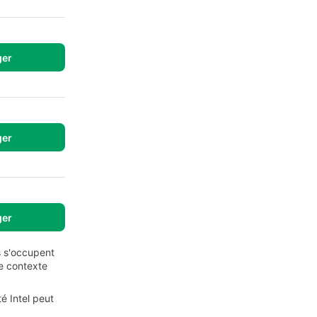
ger
ger
ger
s s'occupent
le contexte
é Intel peut