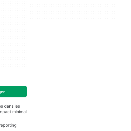
ger
es dans les
 impact minimal
reporting