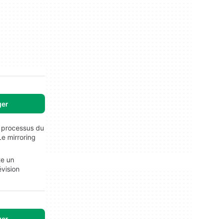
ger
es processus du
e mirroring
te un
évision
ger