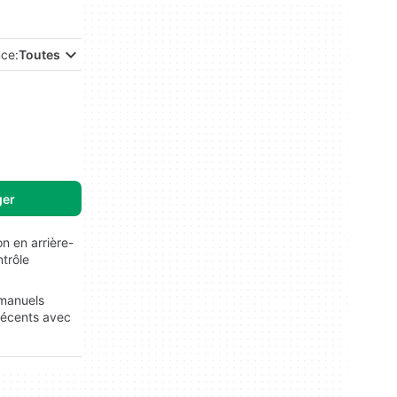
nce:
Toutes
ger
n en arrière-
ntrôle
 manuels
 récents avec