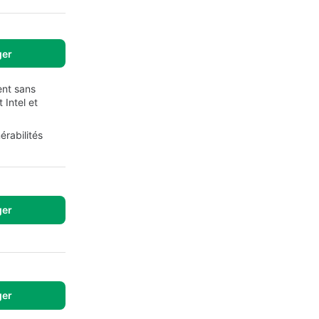
ger
ent sans
 Intel et
érabilités
ger
ger