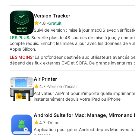
Version Tracker
4.8
Gratuit
Suivi de Version : mise à jour macOS avec vérificat
LES PLUS:
Surveille plus de 48 sources de mise à jour, y compr
compte requis. Enrichit les mises à jour avec les données de vul
Apple Silicon.
LES MOINS:
La profondeur destinée aux utilisateurs avancés peu
dépend des flux externes CVE et SOFA. De grands inventaires p
Air Printer
4.7
Version d’essai
Activateur AirPrint pour n'importe quelle imprimante
instantanément depuis votre iPad ou iPhone
Android Suite for Mac: Manage, Mirror and
4.7
Démo
Application pour gérer Android depuis Mac avec fon