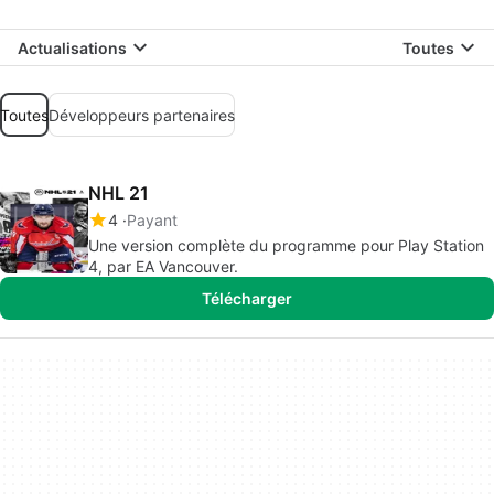
Actualisations
Toutes
Toutes
Développeurs partenaires
NHL 21
4
Payant
Une version complète du programme pour Play Station
4, par EA Vancouver.
Télécharger