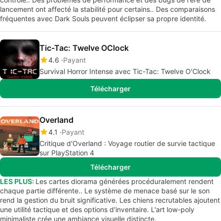
lancement ont affecté la stabilité pour certains.. Des comparaisons
fréquentes avec Dark Souls peuvent éclipser sa propre identité.
Tic-Tac: Twelve OClock
4.6
Payant
Survival Horror Intense avec Tic-Tac: Twelve O'Clock
Télécharger
Overland
4.1
Payant
Critique d'Overland : Voyage routier de survie tactique
sur PlayStation 4
Télécharger
LES PLUS:
Les cartes diorama générées procéduralement rendent
chaque partie différente.. Le système de menace basé sur le son
rend la gestion du bruit significative. Les chiens recrutables ajoutent
une utilité tactique et des options d'inventaire. L'art low-poly
minimaliste crée une ambiance visuelle distincte.