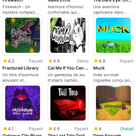
Firewatch : Un
Aventure d'horreur
Une aventure
mystère compact
confortable qui
captivante dans
axé sur les
s'appuie sur
Aventuria
personnages dans la
l'ambiance, les choix
nature du Wyoming
et l'humour noir
4.2
Payant
4.9
Démo
4.9
Payant
Fractured Library
Cat Me If You Can Demo
Muck
Un titre d'aventure
Un gameplay de jeu
Indie survival-
amusant et
d'objets cachés
roguelike conçu pour
confortable sans
confortable mettant
des parties courtes
combat, limite de
en vedette des
et chaotiques
temps et pics de
chats
difficulté
4.1
Payant
4.6
Payant
4
Gratuit
Octopus City Blues
The Last Tale Told: Spam
Deep Enough