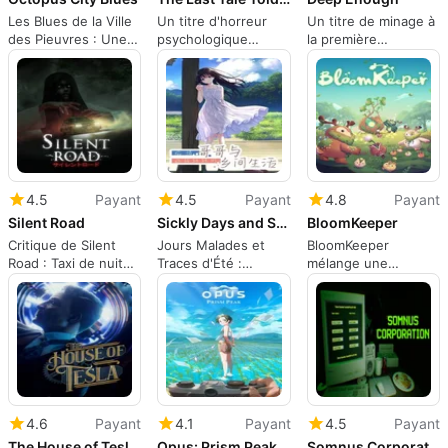
Les Blues de la Ville
Un titre d'horreur
Un titre de minage à
des Pieuvres : Une
psychologique
la première
aventure surréaliste
atmosphérique
personne rempli
sur le dos d'une
d'aventures
pieuvre vivante
4.5
Payant
4.5
Payant
4.8
Payant
Silent Road
Sickly Days and Summer Traces
BloomKeeper
Critique de Silent
Jours Malades et
BloomKeeper
Road : Taxi de nuit
Traces d'Été :
mélange une
rencontre l'horreur
Entraînement de
atmosphère
psychologique
Roman Visuel RPG
chaleureuse avec
japonaise
Tendre
des soins tactiques
de colonie
4.6
Payant
4.1
Payant
4.5
Payant
The House of Tesla: Definitive Edition
Opus: Prism Peak
Somnus Corporation