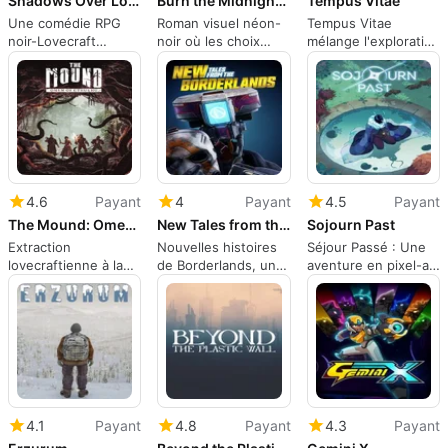
Shadows Over Loathing
Burn the Midnight Oil
Tempus Vitae
Une comédie RPG
Roman visuel néon-
Tempus Vitae
noir-Lovecraft
noir où les choix
mélange l'exploration
construite autour de
dirigent le crime,
Metroidvania avec
l'enquête et des
l'amour et l'obscurité
un combat FPS qui
tactiques absurdes
plie le temps
4.6
Payant
4
Payant
4.5
Payant
The Mound: Omen of Cthulhu
New Tales from the Borderlands
Sojourn Past
Extraction
Nouvelles histoires
Séjour Passé : Une
lovecraftienne à la
de Borderlands, une
aventure en pixel-art
première personne
aventure
mélancolique avec
dans une jungle
Borderlands
un combat tendu
maudite du XVIIe
cinématographique
siècle
axée sur le choix
4.1
Payant
4.8
Payant
4.3
Payant