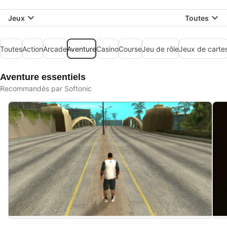
Jeux
Toutes
Toutes
Action
Arcade
Aventure
Casino
Course
Jeu de rôle
Jeux de carte
Aventure essentiels
Recommandés par Softonic