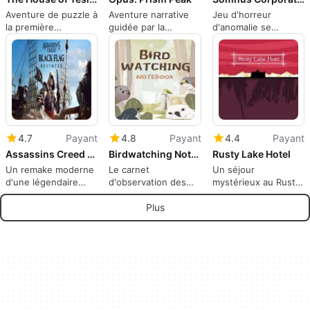
Aventure de puzzle à
Aventure narrative
Jeu d'horreur
la première
guidée par la
d'anomalie se
personne Tesla avec
photographie sur la
déroulant à
des mécaniques
mémoire et les
l'intérieur d'un rêve
électriques, une
Dusklands
atmosphère et de
l'histoire
4.7
Payant
4.8
Payant
4.4
Payant
Assassins Creed Black Flag Resynced
Birdwatching Notebook
Rusty Lake Hotel
Un remake moderne
Le carnet
Un séjour
d'une légendaire
d'observation des
mystérieux au Rusty
histoire de pirate
oiseaux transforme
Lake Hotel
votre bureau en un
Plus
paisible sanctuaire
pour oiseaux