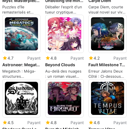
Myst: Masterpiece Edition
Unboxing the mind of a Cryptic Killer
Carpe Diem
Puzzles d'île
Déballer l'esprit d'un
Carpe Diem, courte
remasterisés et
tueur cryptique
visual novel sur vivre
exploration
exige un travail
l'instant présent
atmosphérique sur
d'équipe constant
Windows
4.7
Payant
4.8
Payant
4.2
Payant
Astroneer: Megatech
Beyond Clouds
Fault Milestone Two Side: Below
Megatech : Méga-
Au-delà des nuages
Erreur Jalons Deux
structures
: un roman visuel
Côté : Ci-dessous
colossales et
centré sur les
continue la saga
automatisation pour
personnages de
sous-marine de
Astroneer
l'amour quotidien
Ritona
4.5
Payant
4.8
Payant
4.6
Payant