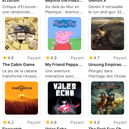
Erzurum
Beyond the Plastic Wall
Gemini X
Critique d'Erzurum :
Au-delà du Mur en
Gemini X retravaille
une randonnée
Plastique : Aventure
le run-and-gun 32
froide axée sur la
narrative tactile avec
bits en Metroidvania
survie à travers l'est
art pixel HD
à embranchements
de la Turquie
4.6
Payant
4.9
Payant
4.7
Payant
The Cabin Game
My Friend Peppa Pig
Unsung Empires: The Cholas II Legacy of Rajendra Chola
Le jeu de la cabane
Une aventure
Plongez dans
transforme l'évasion
interactive avec
l'héritage des Cholas
en un horreur
Peppa Pig
coopérative tendue,
basée sur des cartes
4.2
Payant
4.8
Payant
4.6
Payant
Firewatch
Vales Echo
The Dark Eye: Chains of Satinav