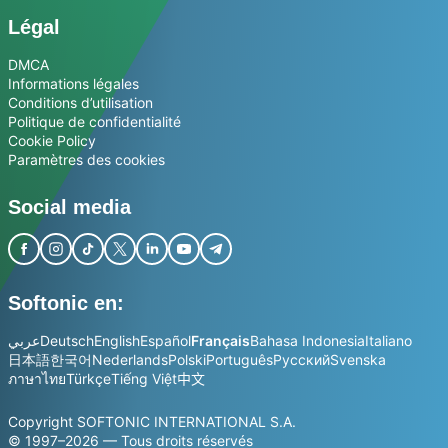
Légal
DMCA
Informations légales
Conditions d’utilisation
Politique de confidentialité
Cookie Policy
Paramètres des cookies
Social media
Softonic en:
عربي
Deutsch
English
Español
Français
Bahasa Indonesia
Italiano
日本語
한국어
Nederlands
Polski
Português
Русский
Svenska
ภาษาไทย
Türkçe
Tiếng Việt
中文
Copyright SOFTONIC INTERNATIONAL S.A.
© 1997–2026 — Tous droits réservés