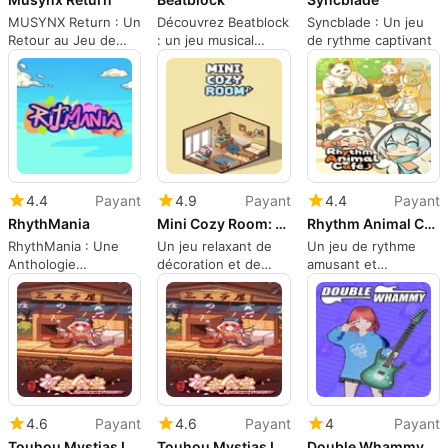
MUSYNX Return : Un
Découvrez Beatblock
Syncblade : Un jeu
Retour au Jeu de
: un jeu musical
de rythme captivant
Rythme
captivant
4.4
Payant
4.9
Payant
4.4
Payant
RhythMania
Mini Cozy Room: Lo-Fi
Rhythm Animal Café
RhythMania : Une
Un jeu relaxant de
Un jeu de rythme
Anthologie
décoration et de
amusant et
Rythmique Innovante
musique
engageant
4.6
Payant
4.6
Payant
4
Payant
Touhou Mystias Izakaya
Touhou Mystias Izakaya
Double Whammy