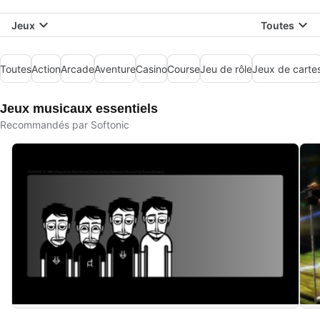
Jeux
Toutes
Toutes
Action
Arcade
Aventure
Casino
Course
Jeu de rôle
Jeux de carte
Jeux musicaux essentiels
Recommandés par Softonic