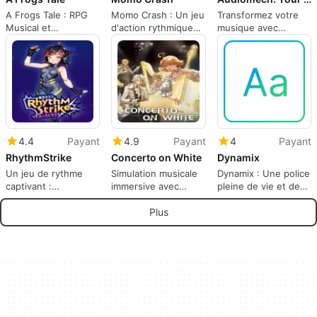
A Frogs Tale : RPG
Momo Crash : Un jeu
Transformez votre
Musical et
d'action rythmique
musique avec
Émotionnel
unique
Audiomech
4.4
Payant
4.9
Payant
4
Payant
RhythmStrike
Concerto on White
Dynamix
Un jeu de rythme
Simulation musicale
Dynamix : Une police
captivant :
immersive avec
pleine de vie et de
RhythmStrike
Concerto on White
personnalité
Plus