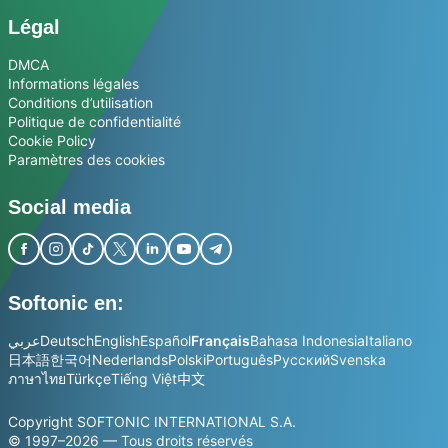
Légal
DMCA
Informations légales
Conditions d’utilisation
Politique de confidentialité
Cookie Policy
Paramètres des cookies
Social media
Softonic en:
عربي
Deutsch
English
Español
Français
Bahasa Indonesia
Italiano
日本語
한국어
Nederlands
Polski
Português
Русский
Svenska
ภาษาไทย
Türkçe
Tiếng Việt
中文
Copyright SOFTONIC INTERNATIONAL S.A.
© 1997–2026 — Tous droits réservés