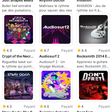
Just Shapes Beats
Rhythm Doctor
Invaxion
Bullet hell entraîné
Maîtrisez le rythme
INVAXION : Jeu de
par des pulsations
pour sauver des vies
rythme sci-fi à
qui transforme la
grande vitesse avec
musique en dangers
un mode élite à 8
de survie
touches
4.9
Payant
4.7
Payant
4.4
Payant
Crypt of the NecroDancer
Audiosurf 2
Rocksmith 2014 Edition: Remastered
Roguelike basé sur
Audiosurf 2 : Un
Apprenez la guitare
le rythme qui punit
Voyage Musical
avec Rocksmith 2014
et récompense la
Interactif
Remasterisé
maîtrise musicale
4.5
Payant
4.6
Payant
4
Payant