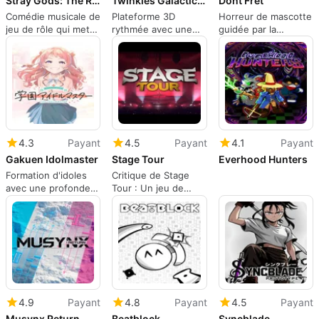
Stray Gods: The Roleplaying Musical
Twinkles Galactic Tour
Dont Fret
Comédie musicale de
Plateforme 3D
Horreur de mascotte
jeu de rôle qui met
rythmée avec une
guidée par la
les choix au centre
esthétique et une
musique où vous
de la scène
histoire d'anime des
jouez comme une
années 90
guitare vivante
4.3
Payant
4.5
Payant
4.1
Payant
Gakuen Idolmaster
Stage Tour
Everhood Hunters
Formation d'idoles
Critique de Stage
avec une profondeur
Tour : Un jeu de
roguelike et des
rythme PC axé sur le
performances
groupe
scéniques évolutives
4.9
Payant
4.8
Payant
4.5
Payant
Musynx Return
Beatblock
Syncblade