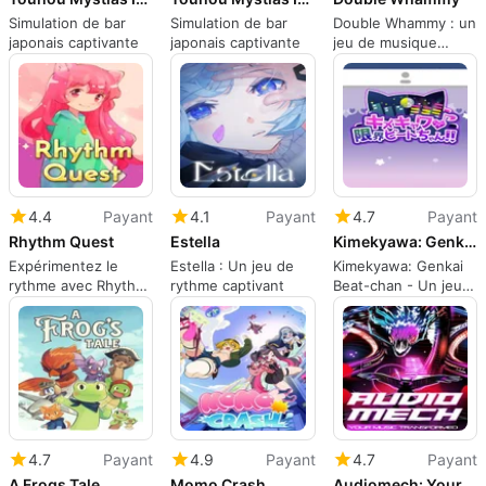
Simulation de bar
Simulation de bar
Double Whammy : un
japonais captivante
japonais captivante
jeu de musique
captivant
4.4
Payant
4.1
Payant
4.7
Payant
Rhythm Quest
Estella
Kimekyawa: Genkai Beat-chan
Expérimentez le
Estella : Un jeu de
Kimekyawa: Genkai
rythme avec Rhythm
rythme captivant
Beat-chan - Un jeu
Quest
musical amusant
4.7
Payant
4.9
Payant
4.7
Payant
A Frogs Tale
Momo Crash
Audiomech: Your Music Transformed