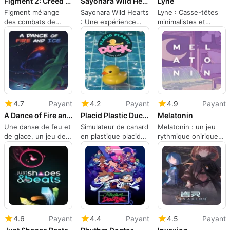
Figment 2: Creed Valley
Sayonara Wild Hearts
Lyne
Figment mélange
Sayonara Wild Hearts
Lyne : Casse-têtes
des combats de
: Une expérience
minimalistes et
boss rythmés, des
d'arcade d'album pop
méditatifs de liaison
énigmes et une
néon sur PC
de lignes pour les
exploration
joueurs concentrés
surréaliste
4.7
Payant
4.2
Payant
4.9
Payant
A Dance of Fire and Ice
Placid Plastic Duck Simulator
Melatonin
Une danse de feu et
Simulateur de canard
Melatonin : un jeu
de glace, un jeu de
en plastique placide :
rythmique onirique
rythme de précision
un paresseux
en pastel et lo‑fi
à un seul bouton
méditatif au bord de
la piscine
4.6
Payant
4.4
Payant
4.5
Payant