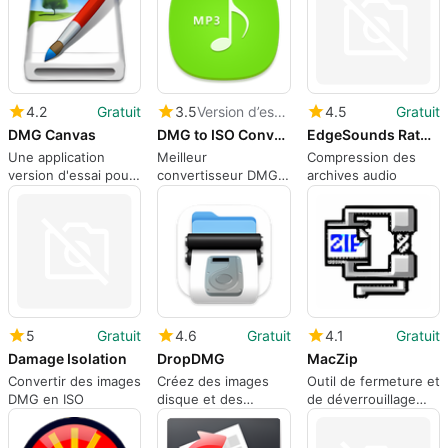
4.2
Gratuit
3.5
Version d’essai
4.5
Gratuit
DMG Canvas
DMG to ISO Converter for Mac
EdgeSounds RatHole Archiver
Une application
Meilleur
Compression des
version d'essai pour
convertisseur DMG
archives audio
Mac, par Araelium
en ISO pour les
Group.
utilisateurs de Mac
afin de convertir des
fichiers DMG en
images disque ISO
5
Gratuit
4.6
Gratuit
4.1
Gratuit
Damage Isolation
DropDMG
MacZip
Convertir des images
Créez des images
Outil de fermeture et
DMG en ISO
disque et des
de déverrouillage
archives par simple
des fichiers zip pour
glisser-déposer.
Mac Classic.