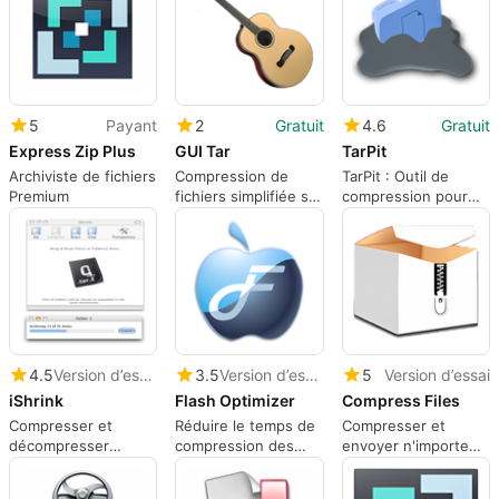
5
Payant
2
Gratuit
4.6
Gratuit
Express Zip Plus
GUI Tar
TarPit
Archiviste de fichiers
Compression de
TarPit : Outil de
Premium
fichiers simplifiée sur
compression pour
Mac
Mac
4.5
Version d’essai
3.5
Version d’essai
5
Version d’essai
iShrink
Flash Optimizer
Compress Files
Compresser et
Réduire le temps de
Compresser et
décompresser
compression des
envoyer n'importe
jusqu'à 4 formats de
fichiers SWF sans
quel fichier par e-
fichiers
perte de qualité
mail