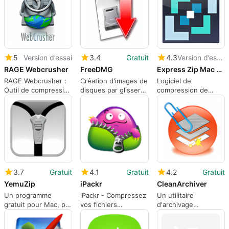
5
Version d’essai
3.4
Gratuit
4.3
Version d’essai
RAGE Webcrusher
FreeDMG
Express Zip Mac Compression Software
RAGE Webcrusher :
Création d'images de
Logiciel de
Outil de compression
disques par glisser-
compression de
pour Mac
déposer à la volée
fichiers Express Zip
Mac
3.7
Gratuit
4.1
Gratuit
4.2
Gratuit
YemuZip
iPackr
CleanArchiver
Un programme
iPackr - Compressez
Un utilitaire
gratuit pour Mac, par
vos fichiers
d'archivage
Yellow Mug
gratuitement
astucieux
Software.