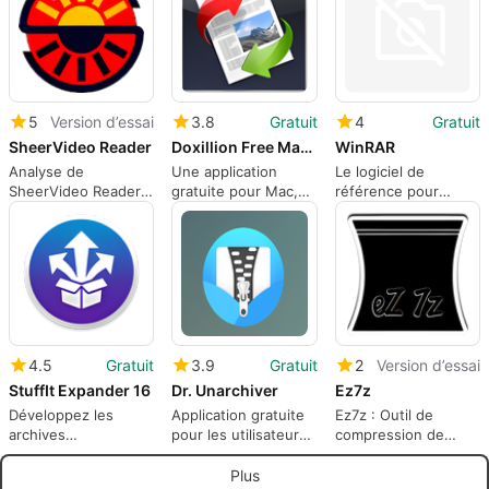
5
Version d’essai
3.8
Gratuit
4
Gratuit
SheerVideo Reader
Doxillion Free Mac Document Converter
WinRAR
Analyse de
Une application
Le logiciel de
SheerVideo Reader
gratuite pour Mac,
référence pour
pour Mac
par NCH Software.
compresser vos
fichiers
4.5
Gratuit
3.9
Gratuit
2
Version d’essai
StuffIt Expander 16
Dr. Unarchiver
Ez7z
Développez les
Application gratuite
Ez7z : Outil de
archives
pour les utilisateurs
compression de
compressées de
de logiciels
fichiers
StuffIt en fichiers
Plus