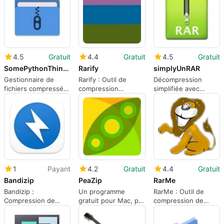
gros fichiers
multimédias
4.5
Gratuit
4.4
Gratuit
4.5
Gratuit
SomePythonThings Zip Manager
Rarify
simplyUnRAR
Gestionnaire de
Rarify : Outil de
Décompression
fichiers compressés
compression
simplifiée avec
pour Mac
simplifié
simplyUnRAR
1
Payant
4.2
Gratuit
4.4
Gratuit
Bandizip
PeaZip
RarMe
Bandizip :
Un programme
RarMe : Outil de
Compression de
gratuit pour Mac, par
compression de
fichiers efficace et
PeaZip.
fichiers pour Mac
rapide