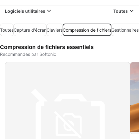
Logiciels utilitaires
Toutes
Toutes
Capture d'écran
Claviers
Compression de fichiers
Gestionnaires
Compression de fichiers essentiels
Recommandés par Softonic