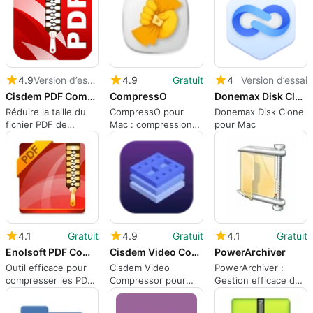
4.9
Version d’essai
4.9
Gratuit
4
Version d’essai
Cisdem PDF Compressor
CompressO
Donemax Disk Clone for Mac
Réduire la taille du
CompressO pour
Donemax Disk Clone
fichier PDF de
Mac : compression
pour Mac
manière efficace
d'image rapide et
privée pour les flux
de travail
4.1
Gratuit
4.9
Gratuit
4.1
Gratuit
Enolsoft PDF Compressor
Cisdem Video Compressor
PowerArchiver
Outil efficace pour
Cisdem Video
PowerArchiver :
compresser les PDF
Compressor pour
Gestion efficace de
sur Mac
Mac : compresser
fichiers compressés
efficacement de