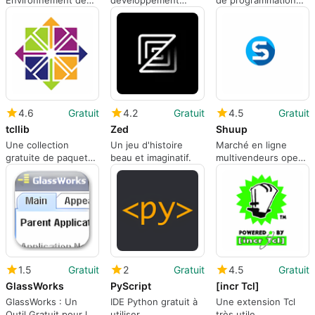
Environnement de
développement
de programmation
Développement
complet pour Mac
polyvalent
Complet
4.6
Gratuit
4.2
Gratuit
4.5
Gratuit
tcllib
Zed
Shuup
Une collection
Un jeu d'histoire
Marché en ligne
gratuite de paquets
beau et imaginatif.
multivendeurs open-
Tcl
source
1.5
Gratuit
2
Gratuit
4.5
Gratuit
GlassWorks
PyScript
[incr Tcl]
GlassWorks : Un
IDE Python gratuit à
Une extension Tcl
Outil Gratuit pour le
utiliser
très utile