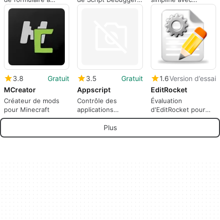
courrier électronique
pour Mac
OpenJDK OSX Build
3.8
Gratuit
3.5
Gratuit
1.6
Version d’essai
MCreator
Appscript
EditRocket
Créateur de mods
Contrôle des
Évaluation
pour Minecraft
applications
d'EditRocket pour
scriptables
Mac
Plus