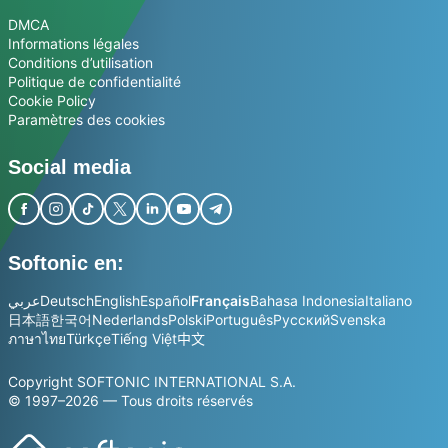
DMCA
Informations légales
Conditions d’utilisation
Politique de confidentialité
Cookie Policy
Paramètres des cookies
Social media
Softonic en:
عربي
Deutsch
English
Español
Français
Bahasa Indonesia
Italiano
日本語
한국어
Nederlands
Polski
Português
Русский
Svenska
ภาษาไทย
Türkçe
Tiếng Việt
中文
Copyright SOFTONIC INTERNATIONAL S.A.
© 1997–2026 — Tous droits réservés