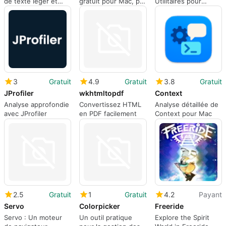
de texte léger et
gratuit pour Mac, par
Utilitaires pour
performant
gitkraken.
Développeurs
3
Gratuit
4.9
Gratuit
3.8
Gratuit
JProfiler
wkhtmltopdf
Context
Analyse approfondie
Convertissez HTML
Analyse détaillée de
avec JProfiler
en PDF facilement
Context pour Mac
2.5
Gratuit
1
Gratuit
4.2
Payant
Servo
Colorpicker
Freeride
Servo : Un moteur
Un outil pratique
Explore the Spirit