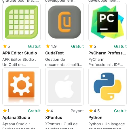
gratuite pour Mac,
développement
développement
par Microsoft.
gratuit pour Mac
gratuit pour Mac
5
Gratuit
4.9
Gratuit
5
Gratuit
APK Editor Studio
CudaText
PyCharm Professional
APK Editor Studio :
Gestion de
PyCharm
Un Outil de
documents simplifiée
Professional : IDE
Développement
avec CudaText
Python Avancé
Pratique
1
Gratuit
4
Payant
4.5
Gratuit
Aptana Studio
XPontus
Python
Aptana Studio :
XPontus : Outil de
Python : Un langage