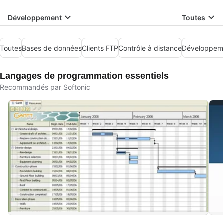
Développement
Toutes
Toutes
Bases de données
Clients FTP
Contrôle à distance
Développem
Langages de programmation essentiels
Recommandés par Softonic