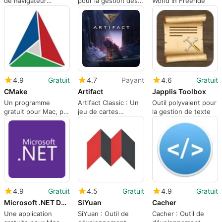
de navigateur
pour la gestion des
World in Freeride
parallèle
couleurs
4.9
Gratuit
4.7
Payant
4.6
Gratuit
CMake
Artifact
Japplis Toolbox
Un programme
Artifact Classic : Un
Outil polyvalent pour
gratuit pour Mac, par
jeu de cartes
la gestion de texte
KitWare.
stratégique
4.9
Gratuit
4.5
Gratuit
4.9
Gratuit
Microsoft .NET Desktop Runtime
SiYuan
Cacher
Une application
SiYuan : Outil de
Cacher : Outil de