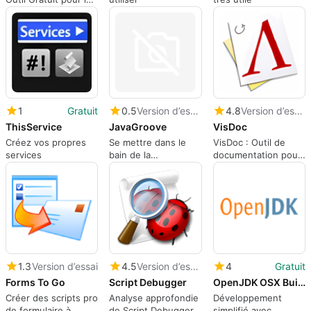
Développement
1
Gratuit
0.5
Version d’essai
4.8
Version d’essai
ThisService
JavaGroove
VisDoc
Créez vos propres
Se mettre dans le
VisDoc : Outil de
services
bain de la
documentation pour
programmation Java
développeurs
1.3
Version d’essai
4.5
Version d’essai
4
Gratuit
Forms To Go
Script Debugger
OpenJDK OSX Build
Créer des scripts pro
Analyse approfondie
Développement
de formulaire à
de Script Debugger
simplifié avec