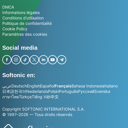
DMCA
Informations légales
Conditions d’utilisation
Politique de confidentialité
Cookie Policy
Paramètres des cookies
Social media
Softonic en:
عربي
Deutsch
English
Español
Français
Bahasa Indonesia
Italiano
日本語
한국어
Nederlands
Polski
Português
Русский
Svenska
ภาษาไทย
Türkçe
Tiếng Việt
中文
Copyright SOFTONIC INTERNATIONAL S.A.
© 1997–2026 — Tous droits réservés