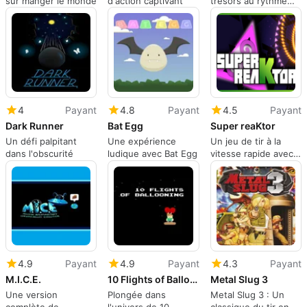
sur manger le monde
d'action captivant
trésors au rythme
lent
4
Payant
4.8
Payant
4.5
Payant
Dark Runner
Bat Egg
Super reaKtor
Un défi palpitant
Une expérience
Un jeu de tir à la
dans l'obscurité
ludique avec Bat Egg
vitesse rapide avec
une touche
4.9
Payant
4.9
Payant
4.3
Payant
M.I.C.E.
10 Flights of Ballooning
Metal Slug 3
Une version
Plongée dans
Metal Slug 3 : Un