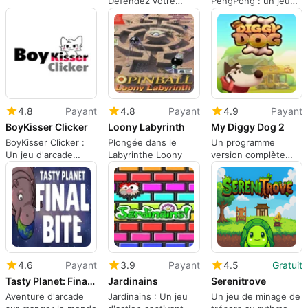
Défendez votre
PengPong : un jeu
château des trolls
arcade captivant
4.8
Payant
4.8
Payant
4.9
Payant
BoyKisser Clicker
Loony Labyrinth
My Diggy Dog 2
BoyKisser Clicker :
Plongée dans le
Un programme
Un jeu d'arcade
Labyrinthe Loony
version complète
captivant
pour Mac, par King
Bird Games.
4.6
Payant
3.9
Payant
4.5
Gratuit
Tasty Planet: Final Bite
Jardinains
Serenitrove
Aventure d'arcade
Jardinains : Un jeu
Un jeu de minage de