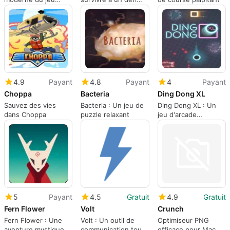
classique Snake
brutal
4.9
Payant
4.8
Payant
4
Payant
Choppa
Bacteria
Ding Dong XL
Sauvez des vies
Bacteria : Un jeu de
Ding Dong XL : Un
dans Choppa
puzzle relaxant
jeu d'arcade
captivant
5
Payant
4.5
Gratuit
4.9
Gratuit
Fern Flower
Volt
Crunch
Fern Flower : Une
Volt : Un outil de
Optimiseur PNG
aventure mystique
communication tout-
efficace pour Mac