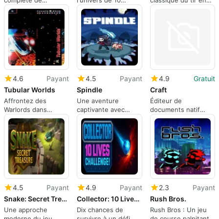
complète de
l'univers de 10
classique du tir en
l'application pour
Flights of Ballooning
2D
Mac, par Astrobard
Games.
4.6
Payant
4.5
Payant
4.9
Gratuit
Tubular Worlds
Spindle
Craft
Affrontez des
Une aventure
Éditeur de
Warlords dans
captivante avec
documents natif
Tubular Worlds
Spindle
pour Mac
4.5
Payant
4.9
Payant
2.3
Payant
Snake: Secret Treasure
Collector: 10 Lives Challenge
Rush Bros.
Une approche
Dix chances de
Rush Bros : Un jeu
moderne du jeu
survivre à un défi
de course palpitant