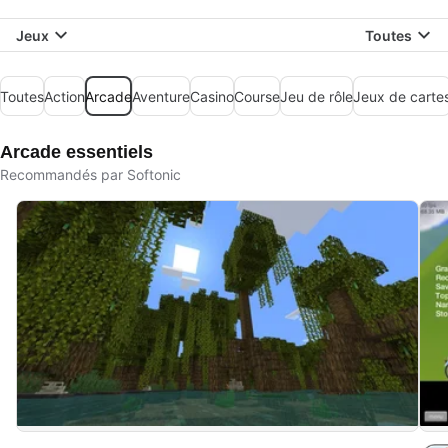
Jeux
Toutes
Toutes
Action
Arcade
Aventure
Casino
Course
Jeu de rôle
Jeux de carte
Arcade essentiels
Recommandés par Softonic