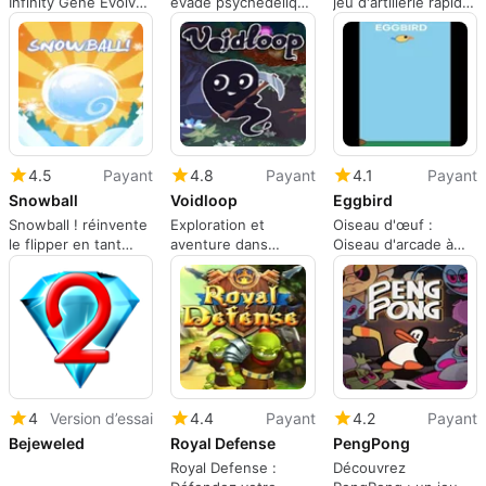
Infinity Gene Evolve
évadé psychédélique
jeu d'artillerie rapide
rafraîchit le tir
et haute intensité
et amusant
d'arcade classique
pour Mac
4.5
Payant
4.8
Payant
4.1
Payant
Snowball
Voidloop
Eggbird
Snowball ! réinvente
Exploration et
Oiseau d'œuf :
le flipper en tant
aventure dans
Oiseau d'arcade à
qu'arcade
Voidloop
une touche, œufs de
d'exploration
physique et défis
hivernale
rapides
4
Version d’essai
4.4
Payant
4.2
Payant
Bejeweled
Royal Defense
PengPong
Royal Defense :
Découvrez