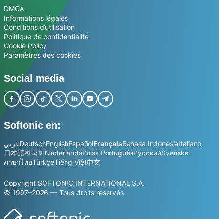
DMCA
Informations légales
Conditions d’utilisation
Politique de confidentialité
Cookie Policy
Paramètres des cookies
Social media
Softonic en:
عربي
Deutsch
English
Español
Français
Bahasa Indonesia
Italiano
日本語
한국어
Nederlands
Polski
Português
Русский
Svenska
ภาษาไทย
Türkçe
Tiếng Việt
中文
Copyright SOFTONIC INTERNATIONAL S.A.
© 1997–2026 — Tous droits réservés