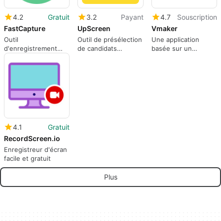
4.2
Gratuit
3.2
Payant
4.7
Souscription
FastCapture
UpScreen
Vmaker
Outil
Outil de présélection
Une application
d'enregistrement
de candidats
basée sur un
d'écran et de
alimenté par l'IA
abonnement pour
capture d'écran
des applications
Web, par vmaker.
4.1
Gratuit
RecordScreen.io
Enregistreur d'écran
facile et gratuit
Plus