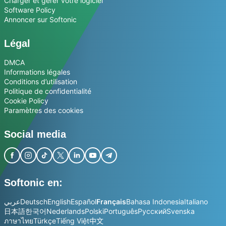
Charger et gérer votre logiciel
Software Policy
Annoncer sur Softonic
Légal
DMCA
Informations légales
Conditions d’utilisation
Politique de confidentialité
Cookie Policy
Paramètres des cookies
Social media
Softonic en:
عربي
Deutsch
English
Español
Français
Bahasa Indonesia
Italiano
日本語
한국어
Nederlands
Polski
Português
Русский
Svenska
ภาษาไทย
Türkçe
Tiếng Việt
中文