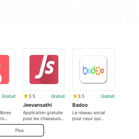
Gratuit
3.5
Gratuit
3.5
Gratuit
Jeevansathi
Badoo
libres
Application gratuite
Le réseau social
rs
pour les chasseurs
pour ceux qui
de mariages
cherchent des
rencontres et de
Plus
nouvelles amitiés