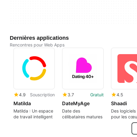
Dernières applications
Rencontres pour Web Apps
4.9
Souscription
3.7
Gratuit
4.5
Matilda
DateMyAge
Shaadi
Matilda : Un espace
Date des
Des logiciels 
de travail intelligent
célibataires matures
pour les cœu
solitaires