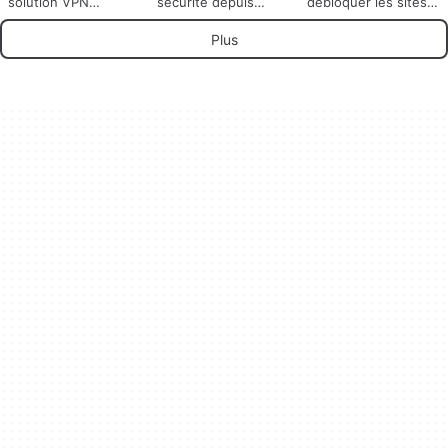
solution VPN
sécurité depuis
débloquer les sites
complète
n'importe où dans le
et contenus
monde.
verrouillés
Plus