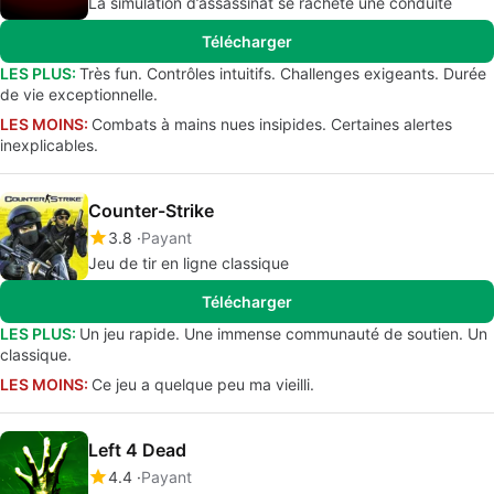
La simulation d’assassinat se rachète une conduite
Télécharger
LES PLUS:
Très fun. Contrôles intuitifs. Challenges exigeants. Durée
de vie exceptionnelle.
LES MOINS:
Combats à mains nues insipides. Certaines alertes
inexplicables.
Counter-Strike
3.8
Payant
Jeu de tir en ligne classique
Télécharger
LES PLUS:
Un jeu rapide. Une immense communauté de soutien. Un
classique.
LES MOINS:
Ce jeu a quelque peu ma vieilli.
Left 4 Dead
4.4
Payant