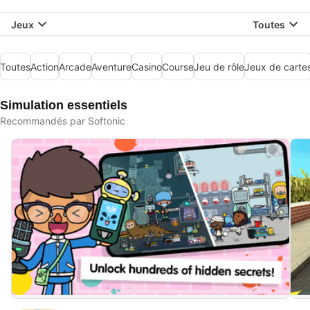
Jeux
Toutes
Toutes
Action
Arcade
Aventure
Casino
Course
Jeu de rôle
Jeux de carte
Simulation essentiels
Recommandés par Softonic