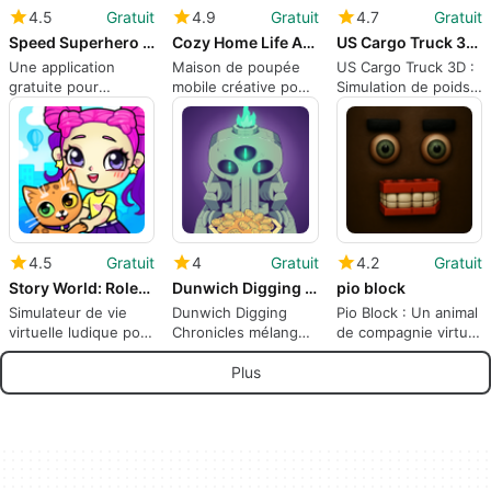
4.5
Gratuit
4.9
Gratuit
4.7
Gratuit
Speed Superhero City Fighter
Cozy Home Life Adventure World
US Cargo Truck 3D Driving Game
Une application
Maison de poupée
US Cargo Truck 3D :
gratuite pour
mobile créative pour
Simulation de poids
Android, par PLAY
la décoration, les
lourds mobile avec
BLOOM.
avatars et le jeu de
une profondeur de
rôle détendu
mission
4.5
Gratuit
4
Gratuit
4.2
Gratuit
Story World: Role-Playing Game
Dunwich Digging Chronicles
pio block
Simulateur de vie
Dunwich Digging
Pio Block : Un animal
virtuelle ludique pour
Chronicles mélange
de compagnie virtuel
un jeu de rôle créatif
le jeu de fusion oisif
en blocs avec des
sur Android
avec l'horreur de
soins teintés
Plus
Lovecraft
d'arcade