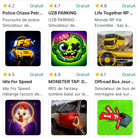
4.2
Gratuit
4.7
Gratuit
4.8
Gratuit
Police Chase Petrol Simulator
UZB PARKING
Life Together RP World
Poursuite de police
UZB PARKING :
Monde RP Vie
Simulateur de
Simulateur de
Ensemble : bac à
pétrole : Conduite
conduite urbaine et
sable social pour le
en ville ouverte axée
de stationnement
jeu de rôle créatif et
sur les missions sur
mobile pour les
la construction
Android
joueurs méthodiques
4.5
Gratuit
4.9
Gratuit
4.1
Gratuit
Idle For Speed
MONSTER TAP: DARK QUEST
Offroad Bus Journey Driver Sim
Idle For Speed
RPG de fantasy
Simulateur de bus de
mélange tycoon de
sombre basé sur le
montagne axé sur
garage avec course
tap avec des boss
des trajets de
de rue
chronométrés et un
passagers hors
support pour
route précis
animaux de
compagnie