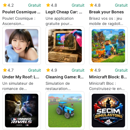
4.2
Gratuit
4.8
Gratuit
4.8
Gratuit
Poulet Cosmique : Ascension
Legit Cheap Car: Repair Sell
Break your Bones
Poulet Cosmique :
Une application
Brisez vos os : jeu
Ascension
gratuite pour
mobile de ragdoll
transforme la
Android, par Ururur.
avec des scores et
gestion de la volaille
des crashes
en satire RPG inactif
spectaculaires
4.7
Gratuit
4.9
Gratuit
4.9
Gratuit
Under My Roof: Love Stories
Cleaning Game: Restore and Fix
Minicraft Block: Build it 3D
Un simulateur de
Simulation de
Minicraft Bloc :
romance de
restauration
Construisez-le en
propriétaire qui
apaisante pour des
3D, jeu de création
mélange tycoon et
transformations
en bac à sable
jeu narratif
visuelles courtes et
mobile sur Android
satisfaisantes sur
Android