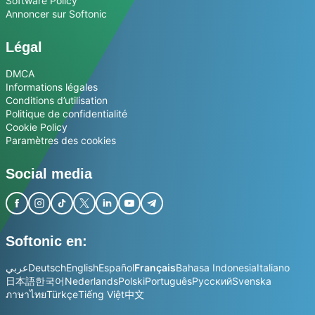
Software Policy
Annoncer sur Softonic
Légal
DMCA
Informations légales
Conditions d’utilisation
Politique de confidentialité
Cookie Policy
Paramètres des cookies
Social media
Softonic en:
عربي
Deutsch
English
Español
Français
Bahasa Indonesia
Italiano
日本語
한국어
Nederlands
Polski
Português
Русский
Svenska
ภาษาไทย
Türkçe
Tiếng Việt
中文