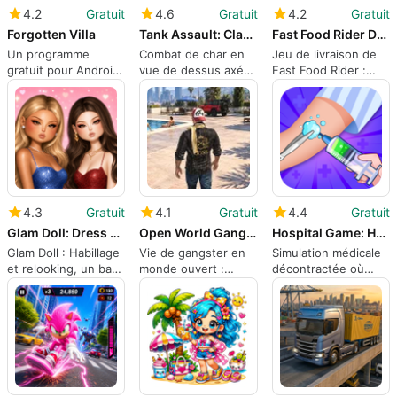
4.2
Gratuit
4.6
Gratuit
4.2
Gratuit
Forgotten Villa
Tank Assault: Clash Arena
Fast Food Rider Delivery Game
Un programme
Combat de char en
Jeu de livraison de
gratuit pour Android,
vue de dessus axé
Fast Food Rider :
par DeadLogics.
sur le ciblage et la
simulation de
performance mobile
livraison à moto sur
Android
4.3
Gratuit
4.1
Gratuit
4.4
Gratuit
Glam Doll: Dress Up Makeover
Open World Gangster Life Game
Hospital Game: Happy Doctor
Glam Doll : Habillage
Vie de gangster en
Simulation médicale
et relooking, un bac
monde ouvert :
décontractée où
à sable de stylisme
conduite en sandbox
vous jouez un
mobile
mobile avec des
médecin joyeux sur
mods de survie
Android