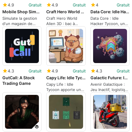
4.9
Gratuit
4.9
Gratuit
4
Gratuit
Mobile Shop Simulator: Tycoon
Craft Hero World Alien 3D
Data Core: Idle Hacker Tycoon
Simulate la gestion
Craft Hero World
Data Core : Idle
d'un magasin de
Alien 3D : bac à
Hacker Tycoon, un
téléphones
sable voxel mobile
idle cyberpunk avec
pour un jeu créatif
des violations
actives
4.3
Gratuit
4.9
Gratuit
4.3
Gratuit
GutCall: A Stock
Capy Life: Idle Tycoon
Galactic Future: Idle Game
Trading Game
Capy Life : Idle
Avenir Galactique :
Tycoon apporte un
Jeu Inactif, logistique
jeu de tycoon de
orbitale pour les
capybara confortable
joueurs axés sur
sur Android
l'échelle