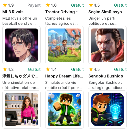
4.9
Payant
4.6
Gratuit
4.5
Gratuit
MLB Rivals
Tractor Driving - Farm Games
Seçim Simülasyonu: Parti Kur
MLB Rivals offre un
Complétez les
Diriger un parti
baseball de style
tâches agricoles
politique et se
console sur les
avec des machines
présenter aux
appareils Android
lourdes
élections sur
Android
4.2
Gratuit
4.4
Gratuit
4.5
Gratuit
浮気しちゃダメですか
Happy Dream Life Simulator
Sengoku Bushido
Une simulation de
Simulateur de vie
Sengoku Bushido :
détective relationnel
mobile créatif pour la
stratégie grandiose
qui juge l'infidélité
conception d'avatar
axée sur les saisons,
sur Android
et le jeu de rôle
profondeur tactique
sur Android