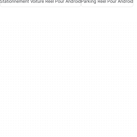
Stationnement Voiture Réel Pour Android
Parking Réel Pour Android