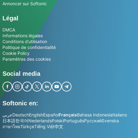
Annoncer sur Softonic
Légal
DMCA
Informations légales
Conditions d’utilisation
Politique de confidentialité
Cookie Policy
Paramètres des cookies
Social media
Softonic en:
عربي
Deutsch
English
Español
Français
Bahasa Indonesia
Italiano
日本語
한국어
Nederlands
Polski
Português
Русский
Svenska
ภาษาไทย
Türkçe
Tiếng Việt
中文