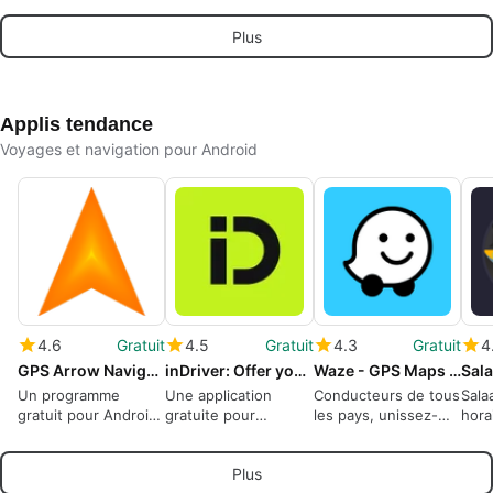
privé et
trajets jordaniens
Plus
collectionnable
Applis tendance
Voyages et navigation pour Android
4.6
Gratuit
4.5
Gratuit
4.3
Gratuit
4
GPS Arrow Navigator LITE
inDriver: Offer your fare
Waze - GPS Maps Traffic Alerts Live Navigation
Un programme
Une application
Conducteurs de tous
Sala
gratuit pour Android,
gratuite pour
les pays, unissez-
hora
par Tinus Apps.
Android, par
vous!
grat
INDRIVERRU LTD.
Insh
Plus