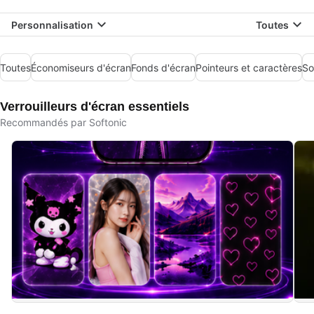
Personnalisation
Toutes
Toutes
Économiseurs d'écran
Fonds d'écran
Pointeurs et caractères
So
Verrouilleurs d'écran essentiels
Recommandés par Softonic