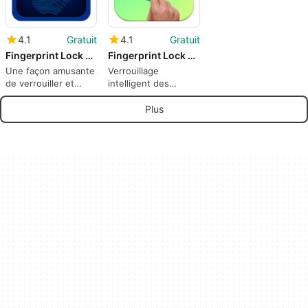
4.1
Gratuit
4.1
Gratuit
Fingerprint Lock Screen Prank
Fingerprint Lock screen
Une façon amusante
Verrouillage
de verrouiller et
intelligent des
déverrouiller votre
périphériques
appareil
Plus