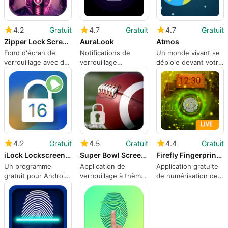
4.2
Gratuit
4.7
Gratuit
4.7
Gratuit
Zipper Lock Screen Customizer
AuraLook
Atmos
Fond d'écran de
Notifications de
Un monde vivant se
verrouillage avec des
verrouillage
déploie devant votre
effets de fermeture
compatibles OLED
écran
éclair uniques
avec confidentialité
hors ligne
4.2
Gratuit
4.5
Gratuit
4.4
Gratuit
iLock Lockscreen iOS 16
Super Bowl Screen Lock
Firefly Fingerprint Lock Screen for Prank
Un programme
Application de
Application gratuite
gratuit pour Android,
verrouillage à thème
de numérisation de
par Huu Toan.
gratuite à utiliser
fausses empreintes
digitales