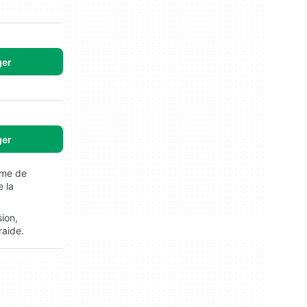
ger
ger
ème de
 la
ion,
raide.