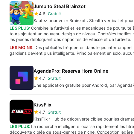
Jump to Steal Brainzot
4.6
Gratuit
Sautez pour voler Brainzot : Stealth vertical et pou
LES PLUS:
Combine la furtivité et les mécaniques de poursuite 
tours ajoutent un nouveau design de niveau. Contrôles tactiles r
les pièces débloquent des capacités de vitesse et de furtivité.
LES MOINS:
Des publicités fréquentes dans le jeu interrompent 
gardiens devient plus intelligente. Principalement en solo, auc
AgendaPro: Reserva Hora Online
4.7
Gratuit
Une application gratuite pour Android, par Agenda
KissFlix
4.7
Gratuit
KissFlix : Hub de découverte ciblée pour les drama
LES PLUS:
La recherche intelligente localise rapidement les tit
découverte ciblée de sous-genres de niche. Conception légère po