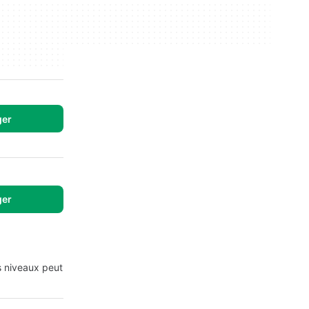
ger
ger
es niveaux peut