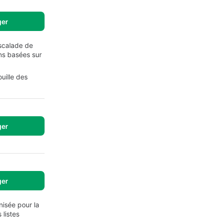
ger
escalade de
ons basées sur
uille des
ger
ger
nisée pour la
 listes