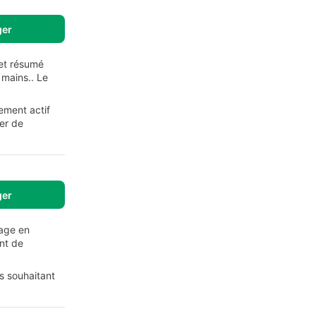
ger
 et résumé
 mains.. Le
ement actif
ter de
ger
nage en
nt de
s souhaitant