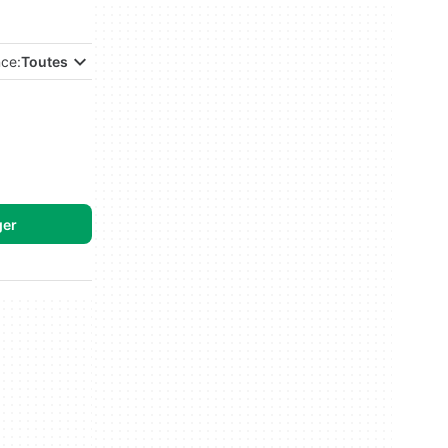
nce:
Toutes
ger