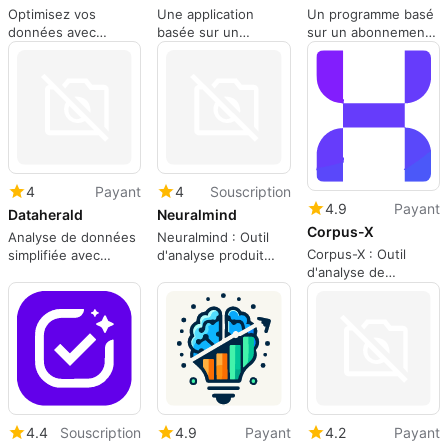
Optimisez vos
Une application
Un programme basé
données avec
basée sur un
sur un abonnement
BlazorData
abonnement pour
pour les applications
les applications Web,
Web, par Dos Bahá.
par Arsalan Bashir.
4
Payant
4
Souscription
4.9
Payant
Dataherald
Neuralmind
Corpus-X
Analyse de données
Neuralmind : Outil
Corpus-X : Outil
simplifiée avec
d'analyse produit
d'analyse de
Dataherald
basé sur l'IA
données avancé
4.4
Souscription
4.9
Payant
4.2
Payant