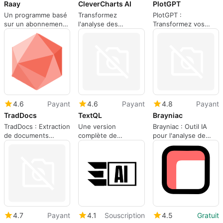
Raay
CleverCharts AI
PlotGPT
Un programme basé
Transformez
PlotGPT :
sur un abonnement
l'analyse des
Transformez vos
pour des
données avec
questions en
applications Web.
CleverCharts AI
visualisations
4.6
Payant
4.6
Payant
4.8
Payant
TradDocs
TextQL
Brayniac
TradDocs : Extraction
Une version
Brayniac : Outil IA
de documents
complète de
pour l'analyse de
simplifiée
l'application pour les
données CSV
applications Web.
4.7
Payant
4.1
Souscription
4.5
Gratuit