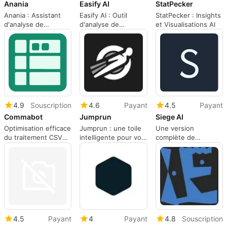
Anania
Easify AI
StatPecker
Anania : Assistant
Easify AI : Outil
StatPecker : Insights
d'analyse de
d'analyse de
et Visualisations AI
données performant
données efficace
4.9
Souscription
4.6
Payant
4.5
Payant
Commabot
Jumprun
Siege AI
Optimisation efficace
Jumprun : une toile
Une version
du traitement CSV
intelligente pour vos
complète de
avec Commabot
données
l'application pour les
applications Web.
4.5
Payant
4
Payant
4.8
Souscription