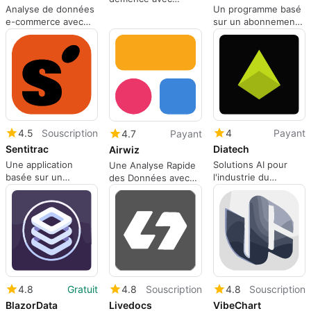
Analyse de données
Un programme basé
Neuproscan
e-commerce avec
sur un abonnement
DotChat
pour les applications
Web.
4.5
Souscription
4
Payant
4.7
Payant
Sentitrac
Diatech
Airwiz
Une application
Solutions AI pour
Une Analyse Rapide
basée sur un
l'industrie du
des Données avec
abonnement pour
diamant
Airwiz
les applications Web.
4.8
Gratuit
4.8
Souscription
4.8
Souscription
BlazorData
Livedocs
VibeChart