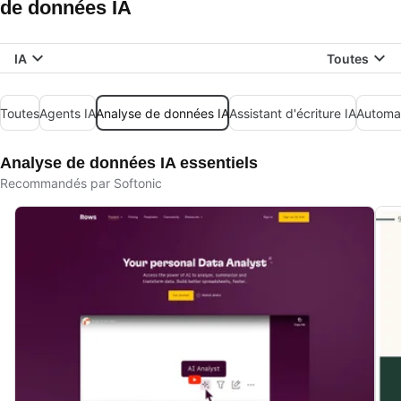
de données IA
IA
Toutes
Toutes
Agents IA
Analyse de données IA
Assistant d'écriture IA
Automat
Analyse de données IA essentiels
Recommandés par Softonic