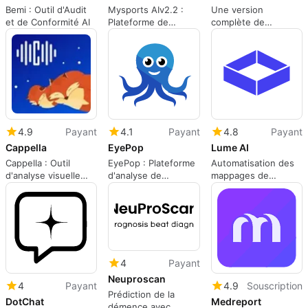
Bemi : Outil d'Audit
Mysports AIv2.2 :
Une version
et de Conformité AI
Plateforme de
complète de
Prédiction Sportive
l'application pour les
applications Web.
4.9
Payant
4.1
Payant
4.8
Payant
Cappella
EyePop
Lume AI
Cappella : Outil
EyePop : Plateforme
Automatisation des
d'analyse visuelle
d'analyse de
mappages de
pour iOS
données visuelles
données avec Lume
rationalisée
AI
4
Payant
Neuproscan
4
Payant
4.9
Souscription
Prédiction de la
DotChat
Medreport
démence avec