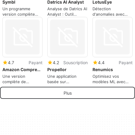
Symbl
Datrics AI Analyst
LotusEye
Un programme
Analyse de Datrics AI
Détection
version complète
Analyst : Outil
d'anomalies avec
pour les applications
d'Intelligence
LotusEye
Web.
Artificielle
4.7
Payant
4.2
Souscription
4.4
Payant
Amazon Comprehend
Propellor
Renumics
Une version
Une application
Optimisez vos
complète de
basée sur
modèles ML avec
l'application pour les
abonnement pour
Spotlight
applications Web, par
les applications Web,
Plus
amazon.
par propellor.