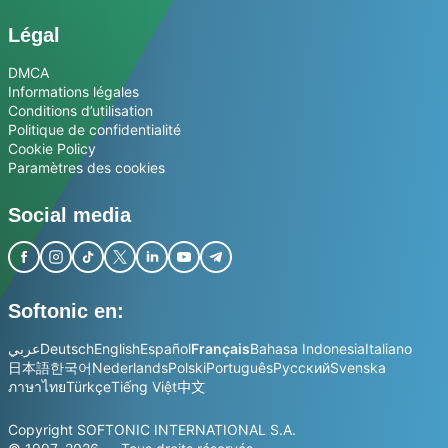
Légal
DMCA
Informations légales
Conditions d’utilisation
Politique de confidentialité
Cookie Policy
Paramètres des cookies
Social media
Softonic en:
عربي
Deutsch
English
Español
Français
Bahasa Indonesia
Italiano
日本語
한국어
Nederlands
Polski
Português
Русский
Svenska
ภาษาไทย
Türkçe
Tiếng Việt
中文
Copyright SOFTONIC INTERNATIONAL S.A.