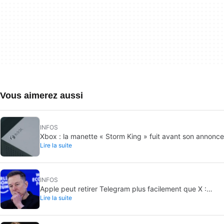
Vous aimerez aussi
INFOS
Xbox : la manette « Storm King » fuit avant son annonce
Lire la suite
INFOS
Apple peut retirer Telegram plus facilement que X :
Lire la suite
pourquoi l’app est plus exposée