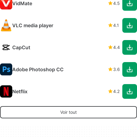
VidMate
4.5
VLC media player
4.1
CapCut
4.4
Adobe Photoshop CC
3.6
Netflix
4.2
Voir tout