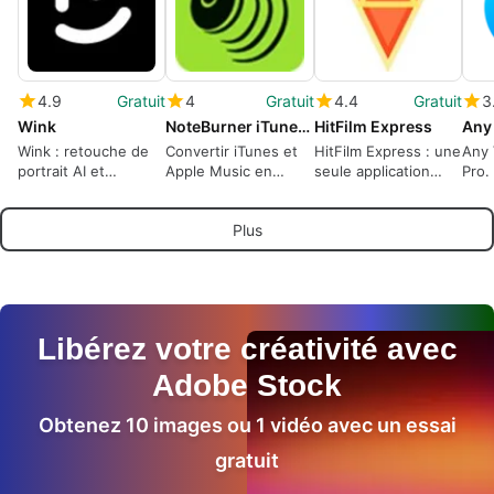
4.9
Gratuit
4
Gratuit
4.4
Gratuit
3
Wink
NoteBurner iTunes DRM Audio Converter
HitFilm Express
Wink : retouche de
Convertir iTunes et
HitFilm Express : une
Any 
portrait AI et
Apple Music en
seule application
Pro.
restauration 4K pour
formats lisibles sur
pour le montage et
les créateurs
Windows
les effets visuels
Plus
Libérez votre créativité avec
Adobe Stock
Obtenez 10 images ou 1 vidéo avec un essai
gratuit