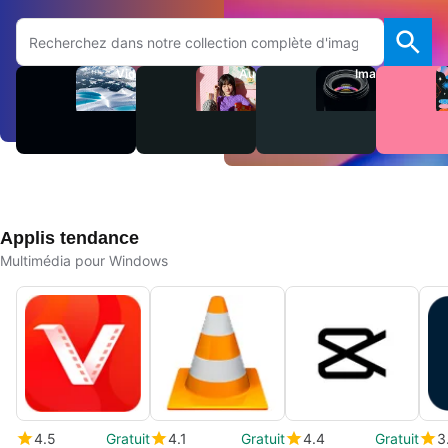
Rechercher sur le site Adobe.com
Vidéos
Audio
Images
Applis tendance
Multimédia pour Windows
4.5
Gratuit
4.1
Gratuit
4.4
Gratuit
3