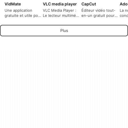
VidMate
VLC media player
CapCut
Une application
VLC Media Player :
Éditeur vidéo tout-
La n
gratuite et utile pour
Le lecteur multimédia
en-un gratuit pour
conc
télécharger
ultime toutes
tout le monde
phot
n'importe quelle
plateformes
l'éd
Plus
vidéo d'Internet.