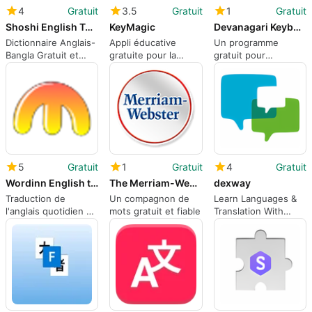
4
Gratuit
3.5
Gratuit
1
Gratuit
Shoshi English To Bangla Dictionary
KeyMagic
Devanagari Keyboard
Dictionnaire Anglais-
Appli éducative
Un programme
Bangla Gratuit et
gratuite pour la
gratuit pour
Pratique
traduction
Windows, par Nitin
Sawant.
5
Gratuit
1
Gratuit
4
Gratuit
Wordinn English to Urdu Dictionary
The Merriam-Webster Dictionary and Thesaurus
dexway
Traduction de
Un compagnon de
Learn Languages &
l'anglais quotidien en
mots gratuit et fiable
Translation With
ourdou simplifiée
Dexway