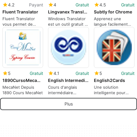
4.2
Payant
4
Gratuit
4.5
Gratuit
Fluent Translator
Lingvanex Translator
Subtly for Chrome
Fluent Translator
Windows Translator
Apprenez une
vous permet de
est un outil gratuit et
langue facilement
parler et d'écouter
facile à utiliser pour
avec Subtly pour
n'importe quelle
traduire vos fichiers.
Chrome.
langue.
5
Gratuit
4.1
Gratuit
5
Gratuit
1890CursoMecaNet.CursoMecaNet.FS
English Intermediate Courses
English2Cards
MecaNet Depuis
Cours d'anglais
Une solution
1890 Cours MecaNet
intermédiaire
intelligente pour
gratuits pour
parler anglais
Windows
couramment.
Plus