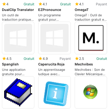
4
Gratuit
4.1
Gratuit
4.1
Payant
DualClip Translator
EZPronounce
OmegaT
Un outil de
Un programme
OmegaT : Outil de
traduction pratique
gratuit pour
traduction gratuit et
et accessible
Windows, par
efficace
AutoRepairPhoto.com.
4.5
Gratuit
4.9
Payant
2.5
Gratuit
Spanglish
Caperucita Roja
Mechvibes
Une application
Un apprentissage
Mechvibes : Son de
gratuite pour
ludique avec
Clavier Mécanique
Windows, par Grupo
Caperucita Roja
Virtuel
TecaPro.