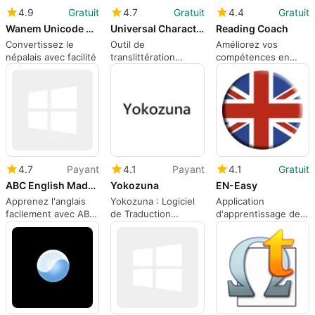
4.9
Gratuit
4.7
Gratuit
4.4
Gratuit
Wanem Unicode Converter
Universal Character Transliteration Utility
Reading Coach
Convertissez le
Outil de
Améliorez vos
népalais avec facilité
translittération
compétences en
universelle pour
lecture avec Reading
Windows
Coach
4.7
Payant
4.1
Payant
4.1
Gratuit
ABC English Made Easy
Yokozuna
EN-Easy
Apprenez l'anglais
Yokozuna : Logiciel
Application
facilement avec ABC
de Traduction
d'apprentissage de
English Made Easy
Complet
l'anglais EN-Easy