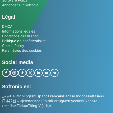
Software Policy
Annoncer sur Softonic
Légal
DMCA
Informations légales
Conditions d’utilisation
Politique de confidentialité
Cookie Policy
Paramètres des cookies
Social media
Softonic en:
عربي
Deutsch
English
Español
Français
Bahasa Indonesia
Italiano
日本語
한국어
Nederlands
Polski
Português
Русский
Svenska
ภาษาไทย
Türkçe
Tiếng Việt
中文