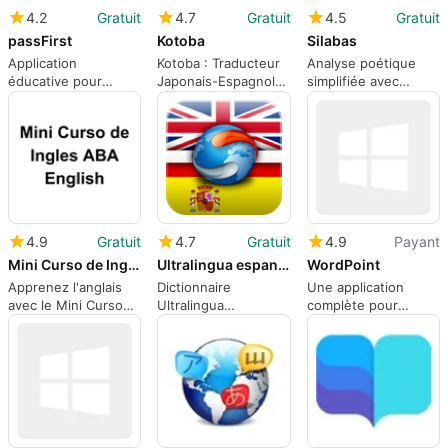
4.2
Gratuit
4.7
Gratuit
4.5
Gratuit
passFirst
Kotoba
Silabas
Application
Kotoba : Traducteur
Analyse poétique
éducative pour
Japonais-Espagnol
simplifiée avec
apprendre l'anglais
Efficace
Silabas
4.9
Gratuit
4.7
Gratuit
4.9
Payant
Mini Curso de Ingles ABA English
Ultralingua espanol-ingles
WordPoint
Apprenez l'anglais
Dictionnaire
Une application
avec le Mini Curso
Ultralingua
complète pour
de Inglés
Espagnol-Anglais
Windows, par Point
to Translate.com.