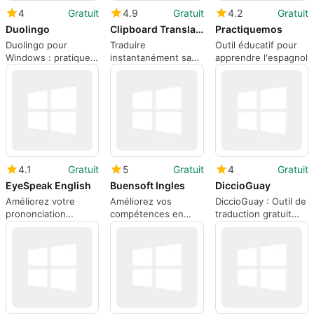
4
Gratuit
4.9
Gratuit
4.2
Gratuit
Duolingo
Clipboard Translator
Practiquemos
Duolingo pour
Traduire
Outil éducatif pour
Windows : pratique
instantanément sans
apprendre l'espagnol
de bureau pour un
changer de fenêtres
progrès linguistique
constant
4.1
Gratuit
5
Gratuit
4
Gratuit
EyeSpeak English
Buensoft Ingles
DiccioGuay
Améliorez votre
Améliorez vos
DiccioGuay : Outil de
prononciation
compétences en
traduction gratuit
anglaise avec
anglais avec
pour Windows
EyeSpeak
Buensoft Ingles