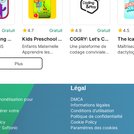
Gratuit
4.7
Gratuit
4.9
Gratuit
4.5
Kids Learning Word Games
Kids Preschool Learn Letters
COGRY: Let's Code, Friends
GS
Enfants Maternelle
Une plateforme de
Maîtrisez
Apprendre les
codage conviviale
dactylog
Lettres
pour les débutants
en riant.
ITED
visant à enseigner
Plus
aux enfants à coder.
Légal
monétisation pour
DMCA
Informations légales
érer votre
Conditions d’utilisation
Politique de confidentialité
icy
Cookie Policy
 Softonic
Paramètres des cookies