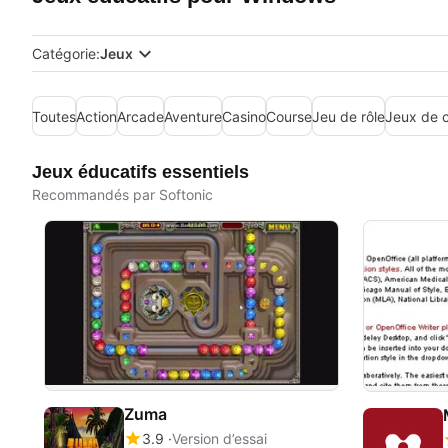
Catégorie:
Jeux
Toutes
Action
Arcade
Aventure
Casino
Course
Jeu de rôle
Jeux de c
Jeux éducatifs essentiels
Recommandés par Softonic
Zuma
3.9
Version d’essai