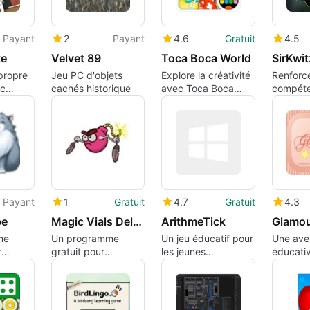
Payant
2
Payant
4.6
Gratuit
4.5
te
Velvet 89
Toca Boca World
SirKwit
propre
Jeu PC d'objets
Explore la créativité
Renforc
c
cachés historique
avec Toca Boca
compéte
World
codage 
éducatif
Payant
1
Gratuit
4.7
Gratuit
4.3
pe
Magic Vials Deluxe
ArithmeTick
Glamo
me
Un programme
Un jeu éducatif pour
Une ave
r
gratuit pour
les jeunes
éducati
r
Windows, par
mathématiciens
Glamour
es.
zxretrosoft.