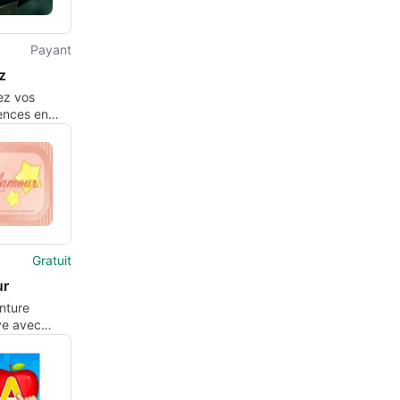
Payant
z
ez vos
nces en
dans ce jeu
Gratuit
ur
nture
ve avec