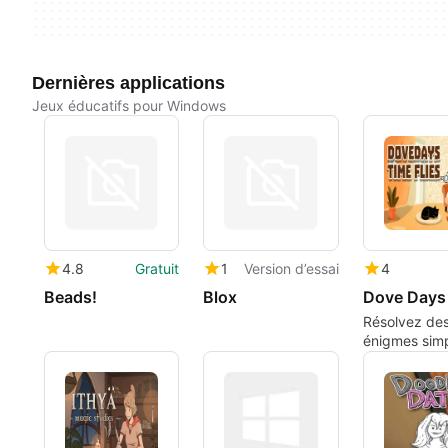
Dernières applications
Jeux éducatifs pour Windows
4.8
Gratuit
1
Version d’essai
4
Beads!
Blox
Résolvez de
énigmes sim
dans ce jeu
décontracté
relaxant