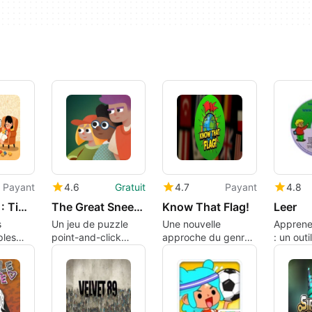
Payant
4.6
Gratuit
4.7
Payant
4.8
Dove Days : Time Flies
The Great Sneeze
Know That Flag!
Leer
s
Un jeu de puzzle
Une nouvelle
Apprene
ples
point-and-click
approche du genre
: un outi
charmant et original
quiz sur les
gratuit
drapeaux