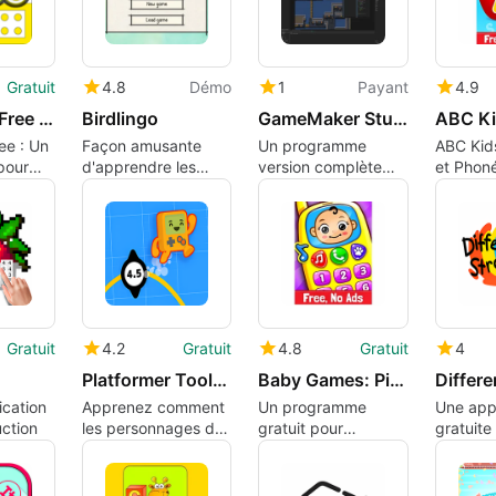
Gratuit
4.8
Démo
1
Payant
4.9
Ludo King Free for Windows 10
Birdlingo
GameMaker Studio 2 Desktop
ee : Un
Façon amusante
Un programme
ABC Kids
pour
d'apprendre les
version complète
et Phon
chants d'oiseaux
pour Windows, par
Window
YoYo Games.
Gratuit
4.2
Gratuit
4.8
Gratuit
4
Platformer Toolkit
Baby Games: Piano, Baby Phone, First Words
Differe
ication
Apprenez comment
Un programme
Une appl
uction
les personnages de
gratuit pour
gratuite
jeux de plateforme
Windows, par ‪RV
Windows
sont formés.
AppStudios‬.
swsteffe