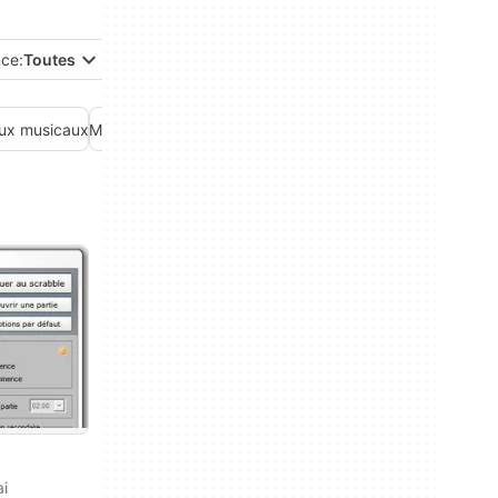
nce:
Toutes
ux musicaux
Mods
Puzzle
Quizz
Simulation
Sport
Stratégie
Utilitaires de
ai