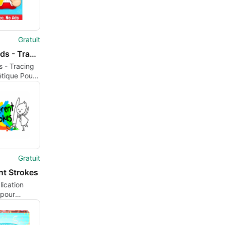
Gratuit
ABC Kids - Tracing and Phonics
 - Tracing
étique Pour
s
Gratuit
nt Strokes
ication
 pour
, par
s.