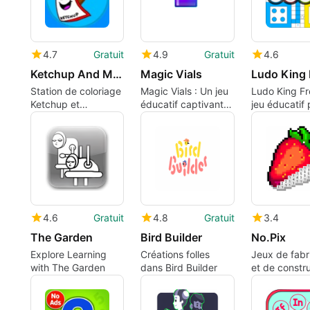
4.7
Gratuit
4.9
Gratuit
4.6
Ketchup And Mustard Coloring Station
Magic Vials
Station de coloriage
Magic Vials : Un jeu
Ludo King Fr
Ketchup et
éducatif captivant
jeu éducatif 
Moutarde
pour enfants
Windows
4.6
Gratuit
4.8
Gratuit
3.4
The Garden
Bird Builder
No.Pix
Explore Learning
Créations folles
Jeux de fabr
with The Garden
dans Bird Builder
et de constr