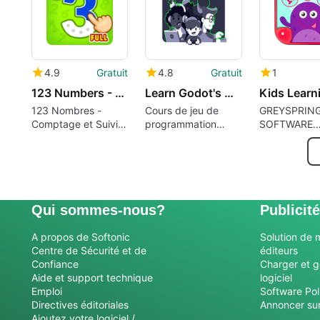
4.9
Gratuit
4.8
Gratuit
1
123 Numbers - Count & Tracing
Learn Godot's GDScript From Zero
123 Nombres -
Cours de jeu de
GREYSPRIN
Comptage et Suivi
programmation
SOFTWARE
des Publicités pour
adapté aux
SOLUTIONS
PC Windows
débutants
PRIVATE LIM
Qui sommes-nous?
Publicité
A propos de Softonic
Solution de 
Centre de Sécurité et de
éditeurs
Confiance
Charger et g
Aide et support technique
logiciel
Emploi
Software Pol
Directives éditoriales
Annoncer sur
Ajoutez votre logiciel /