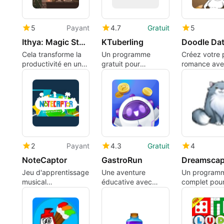
5
Payant
4.7
Gratuit
5
Ithya: Magic Studies
KTuberling
Doodle Da
Cela transforme la
Un programme
Créez votre 
productivité en une
gratuit pour
romance ave
aventure
Windows, par Eric
Doodle Date
fantastique
Bischoff.
2
Payant
4.3
Gratuit
4
NoteCaptor
GastroRun
Dreamsca
Jeu d'apprentissage
Une aventure
Un program
musical
éducative avec
complet pou
intergalactique
l'aide de nanobot
Windows, pa
Adorlea Gam