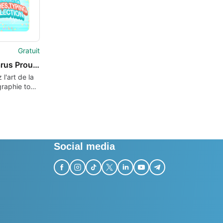
Gratuit
The Icarus Proudbottom Teaches Typing Collection
 l'art de la
raphie tout
Social media