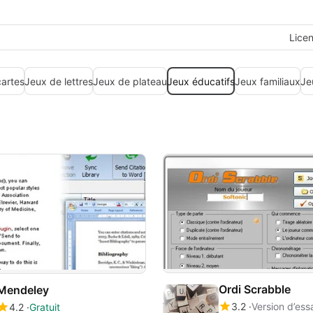
Lice
artes
Jeux de lettres
Jeux de plateau
Jeux éducatifs
Jeux familiaux
Je
Ordi Scrabble
Mendeley
3.2
Version d’ess
4.2
Gratuit