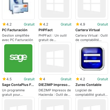
4.2
Gratuit
4.2
Gratuit
4.9
Gratuit
PC Facturación
PHPFact
Cartera Virtual
Gestion simplifiée
PHPFact : Un outil
Cartera Virtual : Outil
avec PC Facturación
gratuit de
de comptabilité
comptabilité
gratuit
4.5
Gratuit
4
Gratuit
4.2
Gratuit
Sage ContaPlus Flex
DIEZIMP Impresos de Hacienda
Zureo Contable
Un programme
DIEZIMP Impresos de
Logiciel de
gratuit pour
Hacienda : Outil de
comptabilité gratuit
Windows, par Sage.
comptabilité gratuit
pour Windows