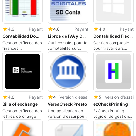
4.9
Payant
4.8
Payant
4.9
Payant
Contabilidad Domestica MasPC
Libros de IVA y Contabilidad
Contabilidad Fiscal para AUTONOMOS
Gestion efficace des
Outil complet pour la
Gestion comptable
finances
comptabilité sur
pour travailleurs
domestiques
Windows
indépendants
4.8
Payant
4
Version d’essai
5
Version d’essai
Bills of exchange
VersaCheck Presto
ezCheckPrinting
Gestion efficace des
Une application en
EzCheckPrinting :
lettres de change
version d'essai pour
Logiciel de gestion
Windows, par
de chèques
VersaCheck.