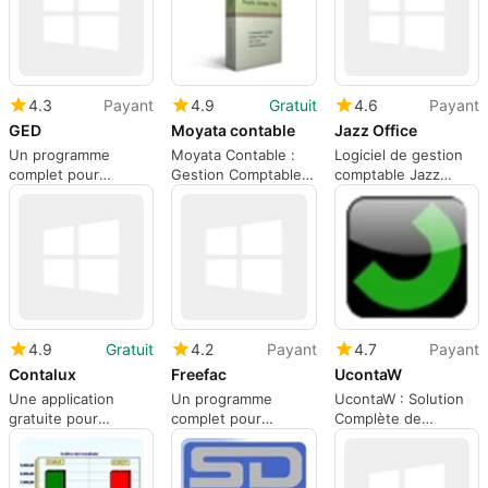
4.3
Payant
4.9
Gratuit
4.6
Payant
GED
Moyata contable
Jazz Office
Un programme
Moyata Contable :
Logiciel de gestion
complet pour
Gestion Comptable
comptable Jazz
Windows, par
Simplifiée
Office
Tojagestion.
4.9
Gratuit
4.2
Payant
4.7
Payant
Contalux
Freefac
UcontaW
Une application
Un programme
UcontaW : Solution
gratuite pour
complet pour
Complète de
Windows, par Luis
Windows, par Sergio
Comptabilité
Paez.
Santana.