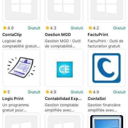
4.9
Gratuit
4.3
Gratuit
4.2
Gratuit
ContaClip
Gestion MGD
FactuPrint
Logiciel de
Gestion MGD : Outil
FactuPrint : Outil de
comptabilité gratuit
de comptabilité
facturation gratuit
pour Windows
gratuit
5
Gratuit
4.9
Gratuit
4.9
Gratuit
Logic Print
Contabilidad Express
ContaSol
Un programme
Gestion comptable
Gestion financière
gratuit pour
simplifiée avec
simplifiée avec
Windows, par Logic
Contabilidad Express
ContaSol
Print Software.