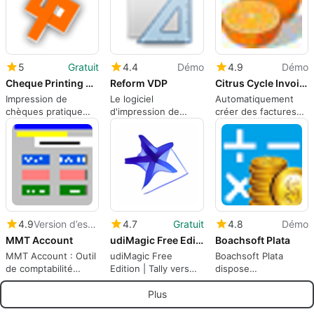
5
Gratuit
4.4
Démo
4.9
Démo
Cheque Printing Plus Free Edition
Reform VDP
Citrus Cycle Invoicer
Impression de
Le logiciel
Automatiquement
chèques pratique
d'impression de
créer des factures
simplifiée
données variables
pour des services
vous permet de
pour un tarif fixe sur
contrôler et de
une base continue.
rediriger
l'impression.
4.9
Version d’essai
4.7
Gratuit
4.8
Démo
MMT Account
udiMagic Free Edition
Boachsoft Plata
MMT Account : Outil
udiMagic Free
Boachsoft Plata
de comptabilité
Edition | Tally vers
dispose
efficace
Excel | Fusionner
d'excellentes
deux comptes dans
calculatrices et
Plus
Tally ERP 9
planificateurs