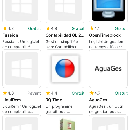
4.2
Gratuit
4.9
Gratuit
4.1
Gratuit
Fussion
Contabilidad GL 2000
OpenTimeClock
Fussion : Un logiciel
Gestion simplifiée
Logiciel de gestion
de comptabilité
avec Contabilidad GL
de temps efficace
gratuit pour
2000
Windows
4.8
Payant
4.4
Gratuit
4.7
Gratuit
LiquiRem
RQ Time
AguaGes
LiquiRem : Un logiciel
Un programme
AguaGes : un outil
de comptabilité
gratuit pour
de gestion pour
complet
Windows, par RQ.
communautés
irriguées