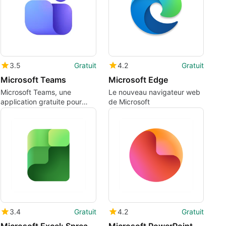
3.5
Gratuit
4.2
Gratuit
Microsoft Teams
Microsoft Edge
Microsoft Teams, une
Le nouveau navigateur web
application gratuite pour
de Microsoft
faciliter le travail d'équipe
3.4
Gratuit
4.2
Gratuit
Microsoft Excel: Spreadsheets
Microsoft PowerPoint