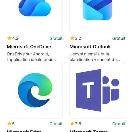
4.2
Gratuit
3.2
Gratuit
Microsoft OneDrive
Microsoft Outlook
OneDrive sur Android,
L'envoi d'emails et la
l'application idéale pour
planification viennent de
stocker et partager vos
devenir plus faciles
fichiers ?
5
Gratuit
3.8
Gratuit
Microsoft Edge
Microsoft Teams