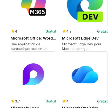
4
Gratuit
4.9
Gratuit
Microsoft Office: Word Excel PowerPoint More
Microsoft Edge Dev
Une application de
Microsoft Edge Dev pour
bureautique tout-en-un
Mac : un aperçu
hebdomadaire pour
développeurs
3.7
Gratuit
4
Gratuit
Microsoft Loop
Microsoft OneDrive