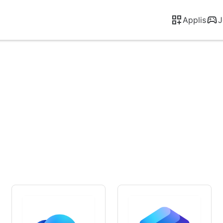
Applis
J