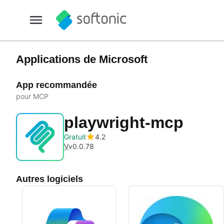
Applications de Microsoft
App recommandée
pour MCP
playwright-mcp
Gratuit
4.2
V
v0.0.78
Autres logiciels