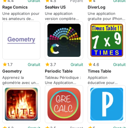
4.4
Gratuit
4.5
Payant
4
Gratuit
Rage Comics
SeaNav US
DiverLog
Une application pour
Une application
Une application
les amateurs de
version complète
gratuite pour iPhone,
Rage Comics
pour iPhone, par
par Pelagic Pressure
Pocket Mariner Ltd..
Systems.
1.7
Gratuit
3.7
Gratuit
4.6
Gratuit
Geometry
Periodic Table
Times Table
Apprenez la
Tableau Périodique :
Application
géométrie avec une
Une Application
éducative pour
méthode complète
Éducative Complète
apprendre les tables
de multiplication