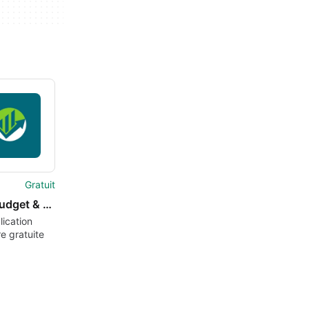
Gratuit
BYB: Budget & Expenses Tracker
ication
re gratuite