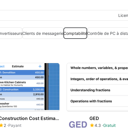
Lice
onvertisseurs
Clients de messagerie
Comptabilité
Contrôle de PC à dis
Construction Cost Estimator
GED
2
Payant
4.3
Gratuit