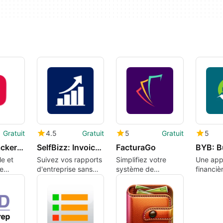
Gratuit
4.5
Gratuit
5
Gratuit
5
Savings tracker – Finza
SelfBizz: Invoices & Reports ©
FacturaGo
le et
Suivez vos rapports
Simplifiez votre
Une appl
de
d'entreprise sans
système de
financiè
effort
facturation avec cet
outil de facturation