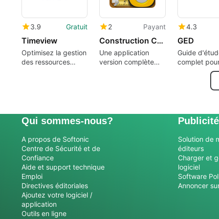
3.9
Gratuit
2
Payant
4.3
Timeview
Construction Cost Estimator
GED
Optimisez la gestion
Une application
Guide d'étud
des ressources
version complète
complet pour
humaines avec
pour iPhone, par
Math
Timeview
Wasatch Digital
Media Inc.
Qui sommes-nous?
Publicité
A propos de Softonic
Solution de 
Centre de Sécurité et de
éditeurs
Confiance
Charger et g
Aide et support technique
logiciel
Emploi
Software Pol
Directives éditoriales
Annoncer sur
Ajoutez votre logiciel /
application
Outils en ligne