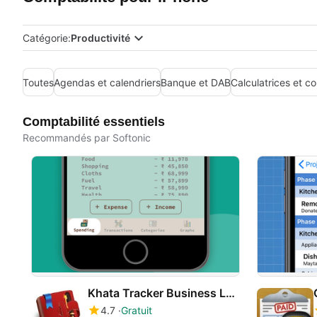
Catégorie:
Productivité
Toutes
Agendas et calendriers
Banque et DAB
Calculatrices et c
Comptabilité essentiels
Recommandés par Softonic
Khata Tracker Business Ledger Book Udhar Bahi CashBook
4.7
Gratuit