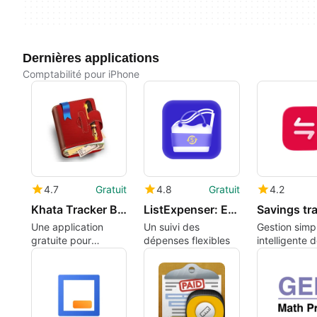
Dernières applications
Comptabilité pour iPhone
4.7
Gratuit
4.8
Gratuit
4.2
Khata Tracker Business Ledger Book Udhar Bahi CashBook
ListExpenser: Expense Tracker
Une application
Un suivi des
Gestion simp
gratuite pour
dépenses flexibles
intelligente 
iPhone, par ANJU
l'argent
SIIMA
TECHNOLOGIES
PRIVATE LIMITED.