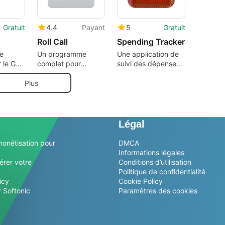
Gratuit
4.4
Payant
5
Gratuit
Roll Call
Spending Tracker
e
Un programme
Une application de
 le GED
complet pour
suivi des dépenses
iPhone, par xu
que vous pourriez
zhang.
utiliser
Plus
Légal
monétisation pour
DMCA
Informations légales
érer votre
Conditions d’utilisation
Politique de confidentialité
icy
Cookie Policy
 Softonic
Paramètres des cookies