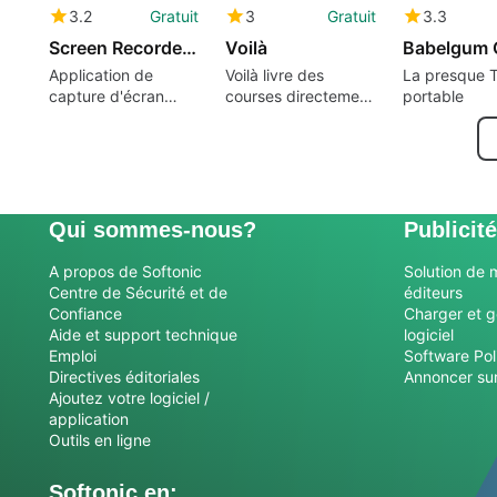
3.2
Gratuit
3
Gratuit
3.3
Screen Recorder Pro
Voilà
Babelgum 
Application de
Voilà livre des
La presque 
capture d'écran
courses directement
portable
complète
à votre porte.
Qui sommes-nous?
Publicité
A propos de Softonic
Solution de 
Centre de Sécurité et de
éditeurs
Confiance
Charger et g
Aide et support technique
logiciel
Emploi
Software Pol
Directives éditoriales
Annoncer sur
Ajoutez votre logiciel /
application
Outils en ligne
Softonic en: