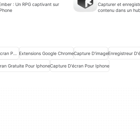
Ember : Un RPG captivant sur
Capturer et enregist
iPhone
contenu dans un hub
Meilleure Extension De Capture D'écran Pour Chrome
Extensions Google Chrome
Capture D'image
Enregistreur D'
ran Gratuite Pour Iphone
Capture D'écran Pour Iphone