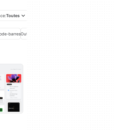
nce:
Toutes
code-barres
Outils de mesure
Récupération de données