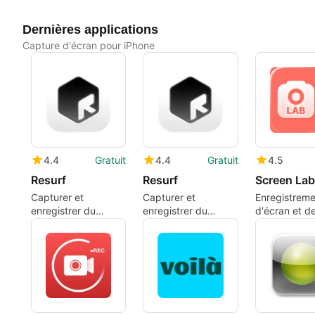
Dernières applications
Capture d'écran pour iPhone
4.4
Gratuit
4.4
Gratuit
4.5
Resurf
Resurf
Capturer et
Capturer et
Enregistreme
enregistrer du
enregistrer du
d'écran et d
contenu dans un
contenu dans un
caméra front
hub visuel
hub visuel
gratuit