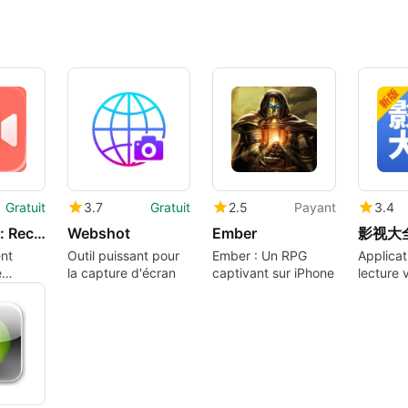
Gratuit
3.7
Gratuit
2.5
Payant
3.4
Screen Lab: Recorder & Editor
Webshot
Ember
nt
Outil puissant pour
Ember : Un RPG
Applicat
e
la capture d'écran
captivant sur iPhone
lecture 
ale
complèt
iPhone