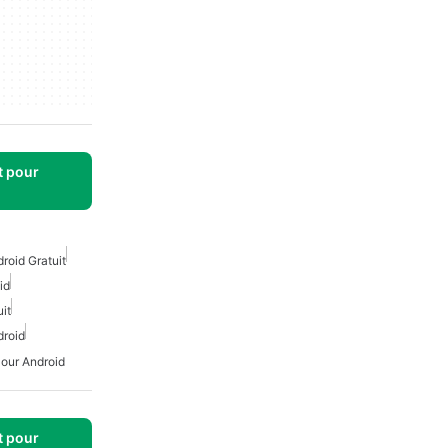
t pour
roid Gratuit
id
it
droid
Pour Android
t pour