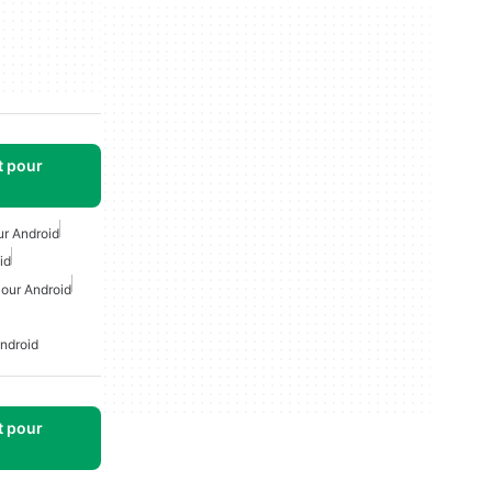
t pour
ur Android
id
Pour Android
ndroid
t pour