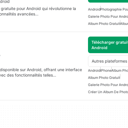
ndroid
 gratuite pour Android qui révolutionne la
Android
Photographie Pou
ionnalités avancées…
Galerie Photo Pour Andro
Album Photo Gratuit
Albu
Télécharger gratui
Android
o
Autres plateformes
isponible sur Android, offrant une interface
Android
iPhone
Album Ph
vec des fonctionnalités telles…
Album Photo Gratuit
Galerie Photo Pour Andro
Créer Un Album De Phot