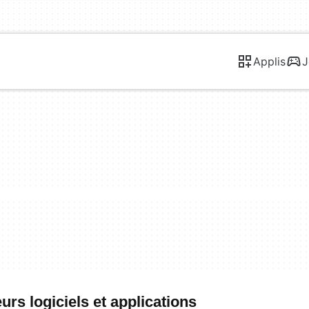
Applis
J
urs logiciels et applications