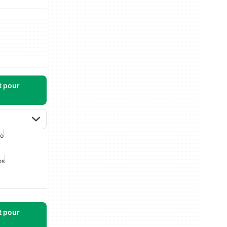
t pour
to
os
t pour