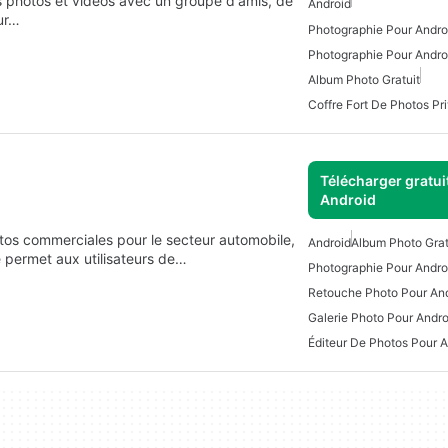
 photos et vidéos avec un groupe d'amis, de
Android
our…
Photographie Pour Androi
Photographie Pour Andro
Album Photo Gratuit
Coffre Fort De Photos Pr
Télécharger gratui
Android
tos commerciales pour le secteur automobile,
Android
Album Photo Grat
e permet aux utilisateurs de…
Photographie Pour Andro
Retouche Photo Pour An
Galerie Photo Pour Andro
Éditeur De Photos Pour A