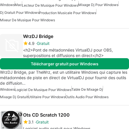
Windows
Mac
Mixage Dj Pour Windows
Lecteur De Musique Pour Windows
Dj Gratuit Pour Windows
Production Musicale Pour Windows
Mixeur De Musique Pour Windows
WrzDJ Bridge
4.9
Gratuit
<h2>Pont de métadonnées VirtualDJ pour OBS,
superpositions et diffusions en direct</h2>
Télécharger gratuit pour Windows
WrzDJ Bridge, par TheWrz, est un utilitaire Windows qui capture les
métadonnées de piste en direct de VirtualDJ pour fournir des outils
de diffusion…
Windows
Table De Mixage Dj
Logiciel De Musique Pour Windows
Mixage Dj Gratuit
Utilitaire Pour Windows
Outils Audio Pour Windows
Ots CD Scratch 1200
3.1
Gratuit
Logiciel audio gratuit pour Windows