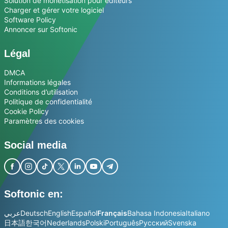
Solution de monétisation pour éditeurs
Charger et gérer votre logiciel
Software Policy
Annoncer sur Softonic
Légal
DMCA
Informations légales
Conditions d’utilisation
Politique de confidentialité
Cookie Policy
Paramètres des cookies
Social media
Softonic en:
عربي
Deutsch
English
Español
Français
Bahasa Indonesia
Italiano
日本語
한국어
Nederlands
Polski
Português
Русский
Svenska