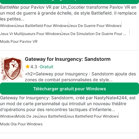
BattleWar pour Pavlov VR par Un_Cocotier transforme Pavlov VR en
un mod de guerre à grande échelle, de style Battlefield. Il remplace
les petites…
Windows
Jeux Battlefield Pour Windows
Jeux De Guerre Pour Windows
Jeux Vr Multijoueurs Pour Windows
Jeux De Simulation De Guerre Pour Windows
Mods Pour Pavlov VR
Gateway for Insurgency: Sandstorm
4.3
Gratuit
<h2>Gateway pour Insurgency : Sandstorm ajoute des
zones de combat personnalisées de style
Battlefield</h2>
Télécharger gratuit pour Windows
Gateway for Insurgency: Sandstorm, créé par NastyNate4244, est
un mod de carte personnalisé qui introduit un nouveau théâtre
d'opérations pour des rencontres tactiques d'infanterie…
Windows
Mods De Jeu
Jeux Battlefield
Jeux Battlefield Pour Windows
Mods Gta Pour Windows