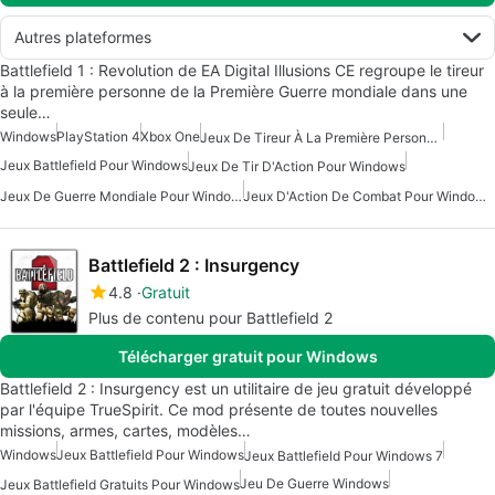
Autres plateformes
Battlefield 1 : Revolution de EA Digital Illusions CE regroupe le tireur
à la première personne de la Première Guerre mondiale dans une
seule…
Windows
PlayStation 4
Xbox One
Jeux De Tireur À La Première Personne Pour Windows
Jeux Battlefield Pour Windows
Jeux De Tir D'Action Pour Windows
Jeux De Guerre Mondiale Pour Windows
Jeux D'Action De Combat Pour Windows
Battlefield 2 : Insurgency
4.8
Gratuit
Plus de contenu pour Battlefield 2
Télécharger gratuit pour Windows
Battlefield 2 : Insurgency est un utilitaire de jeu gratuit développé
par l'équipe TrueSpirit. Ce mod présente de toutes nouvelles
missions, armes, cartes, modèles…
Windows
Jeux Battlefield Pour Windows
Jeux Battlefield Pour Windows 7
Jeu De Guerre Windows
Jeux Battlefield Gratuits Pour Windows