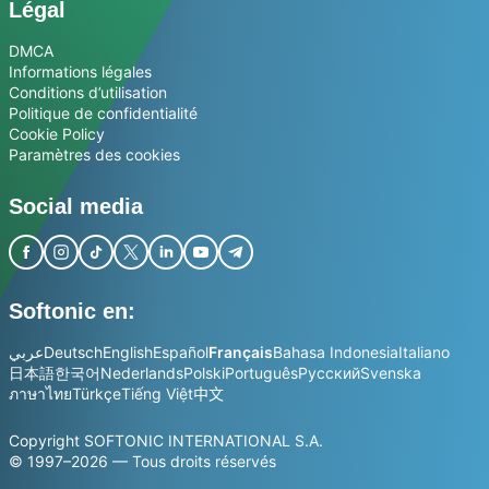
Légal
DMCA
Informations légales
Conditions d’utilisation
Politique de confidentialité
Cookie Policy
Paramètres des cookies
Social media
Softonic en:
عربي
Deutsch
English
Español
Français
Bahasa Indonesia
Italiano
日本語
한국어
Nederlands
Polski
Português
Русский
Svenska
ภาษาไทย
Türkçe
Tiếng Việt
中文
Copyright SOFTONIC INTERNATIONAL S.A.
© 1997–2026 — Tous droits réservés