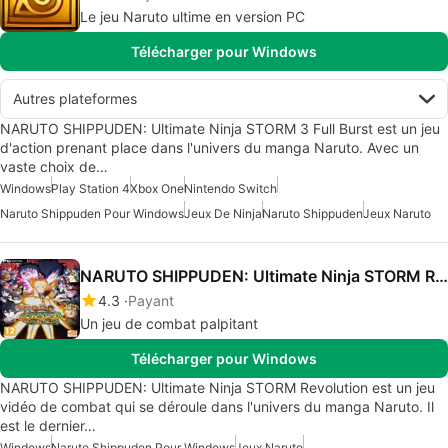
Le jeu Naruto ultime en version PC
Télécharger pour Windows
Autres plateformes
NARUTO SHIPPUDEN: Ultimate Ninja STORM 3 Full Burst est un jeu
d'action prenant place dans l'univers du manga Naruto. Avec un
vaste choix de…
Windows
Play Station 4
Xbox One
Nintendo Switch
Naruto Shippuden Pour Windows
Jeux De Ninja
Naruto Shippuden
Jeux Naruto
NARUTO SHIPPUDEN: Ultimate Ninja STORM Revolution
4.3
Payant
Un jeu de combat palpitant
Télécharger pour Windows
NARUTO SHIPPUDEN: Ultimate Ninja STORM Revolution est un jeu
vidéo de combat qui se déroule dans l'univers du manga Naruto. Il
est le dernier…
Windows
Naruto Shippuden Pour Windows
Jeux Naruto