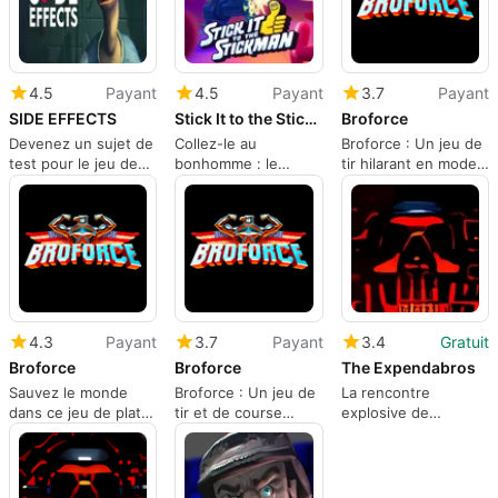
4.5
Payant
4.5
Payant
3.7
Payant
SIDE EFFECTS
Stick It to the Stickman
Broforce
Devenez un sujet de
Collez-le au
Broforce : Un jeu de
test pour le jeu de
bonhomme : le
tir hilarant en mode
roulette médicale
chaos d'entreprise
course et gunfight.
déchaîné
4.3
Payant
3.7
Payant
3.4
Gratuit
Broforce
Broforce
The Expendabros
Sauvez le monde
Broforce : Un jeu de
La rencontre
dans ce jeu de plate-
tir et de course
explosive de
formes brotastique
parodique
Expendables et
Broforce en version
gratuite