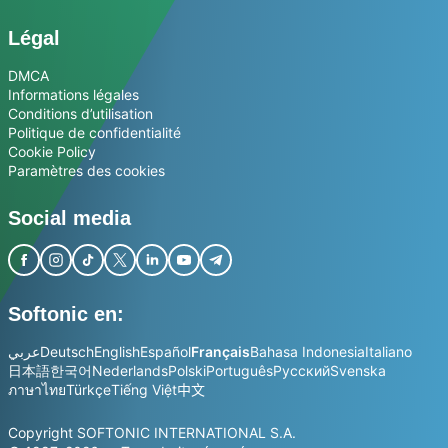
Légal
DMCA
Informations légales
Conditions d’utilisation
Politique de confidentialité
Cookie Policy
Paramètres des cookies
Social media
Softonic en:
عربي
Deutsch
English
Español
Français
Bahasa Indonesia
Italiano
日本語
한국어
Nederlands
Polski
Português
Русский
Svenska
ภาษาไทย
Türkçe
Tiếng Việt
中文
Copyright SOFTONIC INTERNATIONAL S.A.