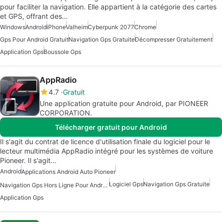
pour faciliter la navigation. Elle appartient à la catégorie des cartes
et GPS, offrant des…
Windows
Android
iPhone
Valheim
Cyberpunk 2077
Chrome
Gps Pour Android Gratuit
Navigation Gps Gratuite
Décompresser Gratuitement
Application Gps
Boussole Gps
AppRadio
4.7
Gratuit
Une application gratuite pour Android, par PIONEER
CORPORATION.
Télécharger gratuit pour Android
Il s'agit du contrat de licence d'utilisation finale du logiciel pour le
lecteur multimédia AppRadio intégré pour les systèmes de voiture
Pioneer. Il s'agit…
Android
Applications Android Auto Pioneer
Logiciel Gps
Navigation Gps Gratuite
Navigation Gps Hors Ligne Pour Android
Application Gps