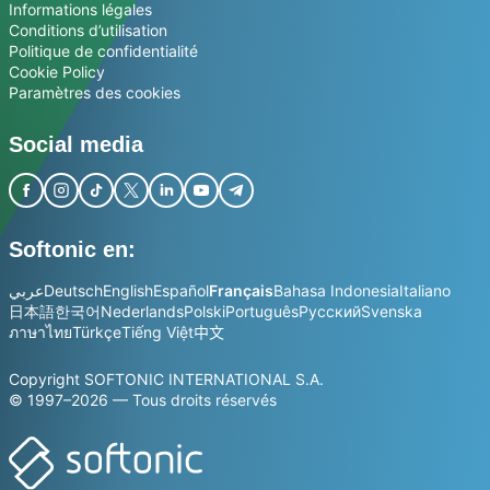
Informations légales
Conditions d’utilisation
Politique de confidentialité
Cookie Policy
Paramètres des cookies
Social media
Softonic en:
عربي
Deutsch
English
Español
Français
Bahasa Indonesia
Italiano
日本語
한국어
Nederlands
Polski
Português
Русский
Svenska
ภาษาไทย
Türkçe
Tiếng Việt
中文
Copyright SOFTONIC INTERNATIONAL S.A.
© 1997–2026 — Tous droits réservés