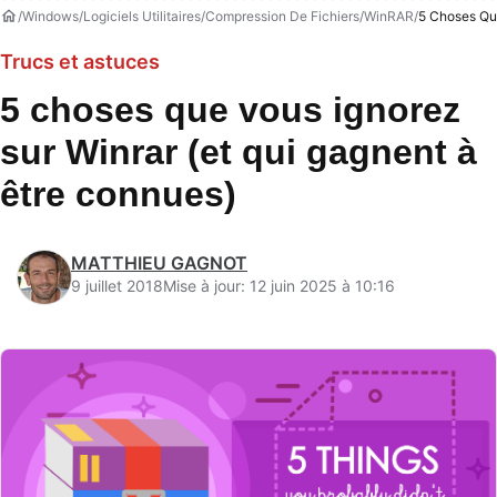
Windows
Logiciels Utilitaires
Compression De Fichiers
WinRAR
5 Choses Que
Trucs et astuces
5 choses que vous ignorez
sur Winrar (et qui gagnent à
être connues)
MATTHIEU GAGNOT
9 juillet 2018
Mise à jour: 12 juin 2025 à 10:16