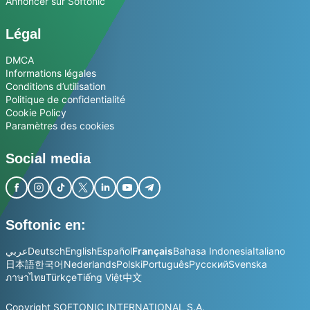
Annoncer sur Softonic
Légal
DMCA
Informations légales
Conditions d’utilisation
Politique de confidentialité
Cookie Policy
Paramètres des cookies
Social media
Softonic en:
عربي
Deutsch
English
Español
Français
Bahasa Indonesia
Italiano
日本語
한국어
Nederlands
Polski
Português
Русский
Svenska
ภาษาไทย
Türkçe
Tiếng Việt
中文
Copyright SOFTONIC INTERNATIONAL S.A.