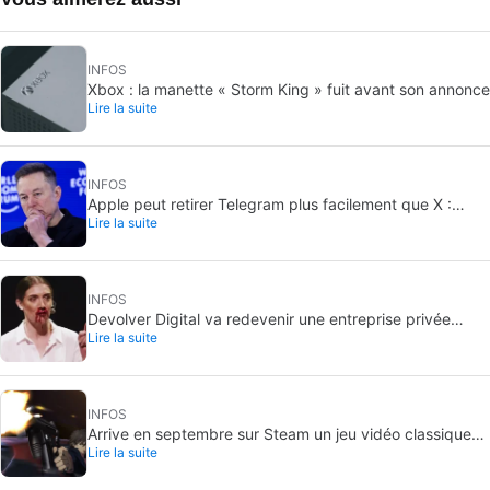
INFOS
Xbox : la manette « Storm King » fuit avant son annonce
Lire la suite
INFOS
Apple peut retirer Telegram plus facilement que X :
Lire la suite
pourquoi l’app est plus exposée
INFOS
Devolver Digital va redevenir une entreprise privée
Lire la suite
parce que créer de la valeur pour les investisseurs va
les tuer
INFOS
Arrive en septembre sur Steam un jeu vidéo classique
Lire la suite
que, jusqu’à présent, on ne pouvait acheter qu’en DVD