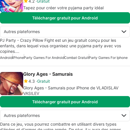
4.2
Gratuit
Tapez pour créer votre pyjama party idéal
Télécharger gratuit pour Android
Autres plateformes
PJ Party - Crazy Pillow Fight est un jeu gratuit conçu pour les
enfants, dans lequel vous organisez une pyjama party avec vos
copines.…
Android
iPhone
Party Games For Android
Combat Gratuit
Party Games For Iphone
Glory Ages - Samurais
4.3
Gratuit
Glory Ages - Samurais pour iPhone de VLADISLAV
VASILEV
Télécharger gratuit pour Android
Autres plateformes
Dans ce jeu, vous pourrez combattre en utilisant divers types
d'épées et d'armes de votre armée. De plus, il y aura des armes