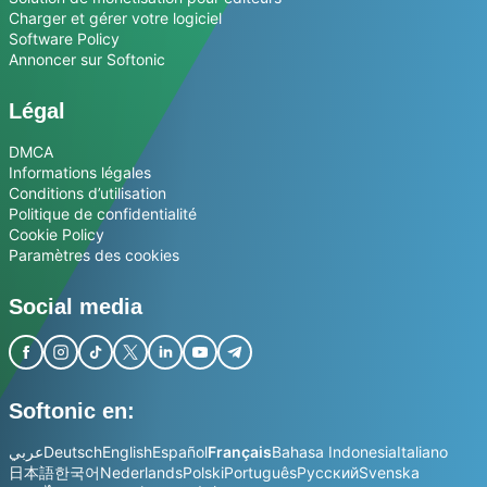
Charger et gérer votre logiciel
Software Policy
Annoncer sur Softonic
Légal
DMCA
Informations légales
Conditions d’utilisation
Politique de confidentialité
Cookie Policy
Paramètres des cookies
Social media
Softonic en:
عربي
Deutsch
English
Español
Français
Bahasa Indonesia
Italiano
日本語
한국어
Nederlands
Polski
Português
Русский
Svenska