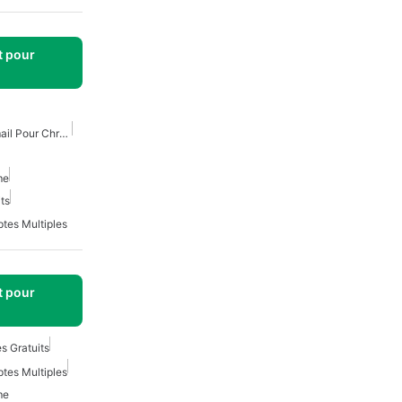
t pour
Meilleure Extension D'email Pour Chrome
me
ts
tes Multiples
t pour
s Gratuits
tes Multiples
me