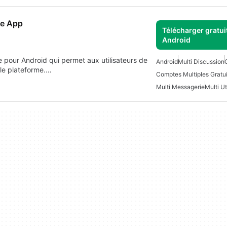
ne App
Télécharger gratui
Android
re pour Android qui permet aux utilisateurs de
Android
Multi Discussion
ule plateforme.…
Comptes Multiples Gratui
Multi Messagerie
Multi Ut