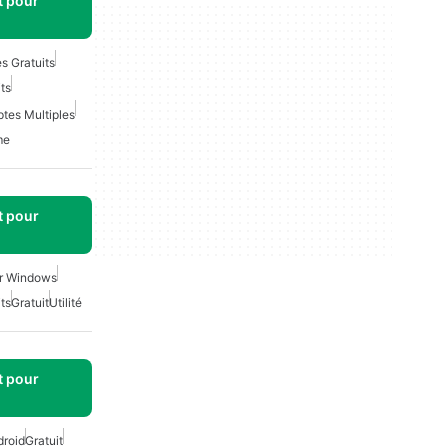
t pour
s Gratuits
ts
tes Multiples
me
t pour
our Windows
ts
Gratuit
Utilité
t pour
droid
Gratuit