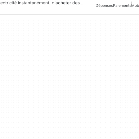
'électricité instantanément, d'acheter des…
Dépenses
Paiements
Mob