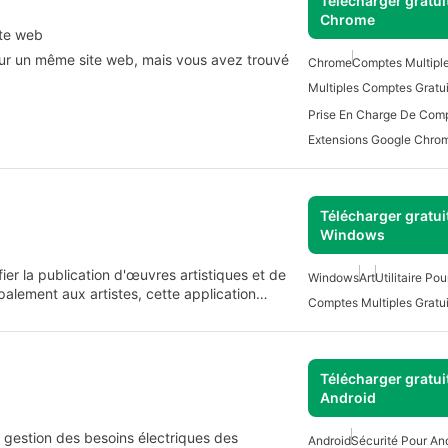
Télécharger gratui
Chrome
ite web
 sur un même site web, mais vous avez trouvé
Chrome
Comptes Multiple
Multiples Comptes Gratui
Prise En Charge De Comp
Extensions Google Chro
Télécharger gratui
Windows
ier la publication d'œuvres artistiques et de
Windows
Art
Utilitaire P
ipalement aux artistes, cette application…
Comptes Multiples Gratui
Télécharger gratui
Android
 gestion des besoins électriques des
Android
Sécurité Pour An