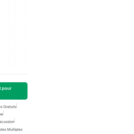
t pour
s Gratuits
me
iscussion
tes Multiples