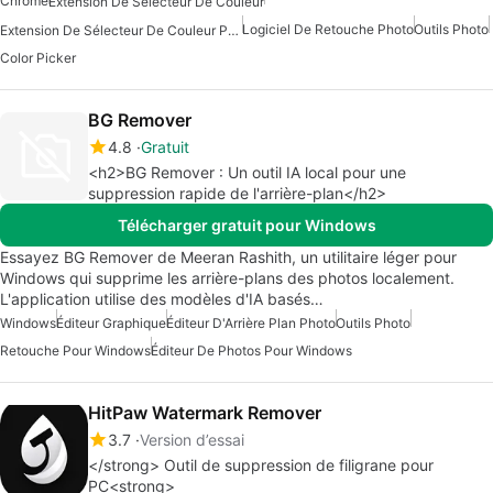
Chrome
Extension De Sélecteur De Couleur
Logiciel De Retouche Photo
Outils Photo
Extension De Sélecteur De Couleur Pour Chrome
Color Picker
BG Remover
4.8
Gratuit
<h2>BG Remover : Un outil IA local pour une
suppression rapide de l'arrière-plan</h2>
Télécharger gratuit pour Windows
Essayez BG Remover de Meeran Rashith, un utilitaire léger pour
Windows qui supprime les arrière-plans des photos localement.
L'application utilise des modèles d'IA basés…
Windows
Éditeur Graphique
Éditeur D'Arrière Plan Photo
Outils Photo
Retouche Pour Windows
Éditeur De Photos Pour Windows
HitPaw Watermark Remover
3.7
Version d’essai
</strong> Outil de suppression de filigrane pour
PC<strong>