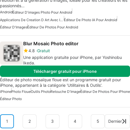
l'édition et à la génération d'images, idéale pour les créateurs et les
passionnés…
Android
Éditeur D'images Photo Pour Android
Applications De Creation D Art Avec Intelligence Artificielle
Éditeur De Photo IA Pour Android
Éditeur D'Images
Éditeur De Photos Pour Android
Blur Mosaic Photo editor
4.8
Gratuit
Une application gratuite pour iPhone, par Yoshinobu
Ikeda.
Télécharger gratuit pour iPhone
Éditeur de photo mosaïque floue est un programme gratuit pour
iPhone, appartenant à la catégorie 'Utilitaires & Outils'.
iPhone
Photo Floue
Outils Photo
Retouche D'Image
Éditeur De Photos Pour IPhone
Éditeur Photo
1
2
3
4
5
Dernier