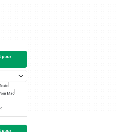
t pour
Texte
 Pour Mac
ac
t pour