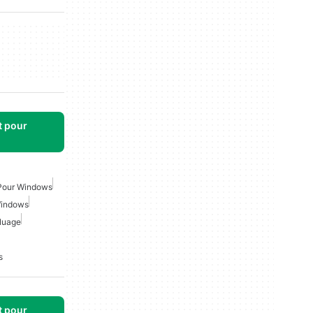
t pour
 Pour Windows
Windows
Nuage
s
t pour