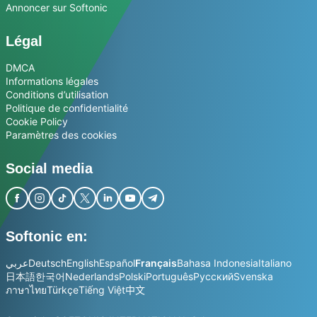
Annoncer sur Softonic
Légal
DMCA
Informations légales
Conditions d’utilisation
Politique de confidentialité
Cookie Policy
Paramètres des cookies
Social media
Softonic en:
عربي
Deutsch
English
Español
Français
Bahasa Indonesia
Italiano
日本語
한국어
Nederlands
Polski
Português
Русский
Svenska
ภาษาไทย
Türkçe
Tiếng Việt
中文