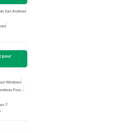
ds San Andreas
dows
t pour
Pour Windows
Mods Gratuits Pour San Andreas Pour Windows
ws 7
7