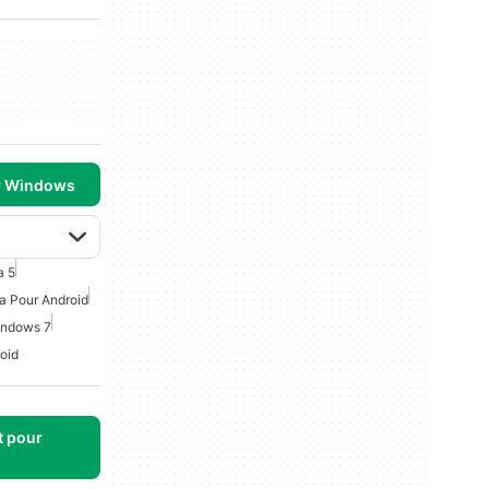
r Windows
a 5
a Pour Android
indows 7
oid
t pour