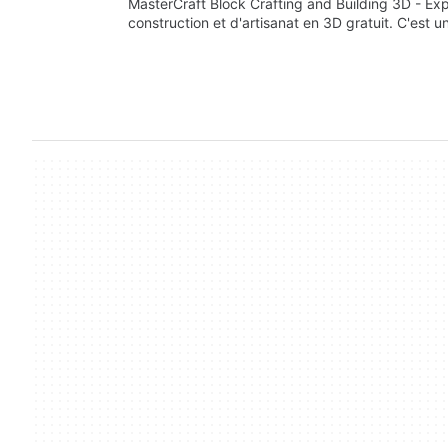
MasterCraft Block Crafting and Building 3D - Exp
construction et d'artisanat en 3D gratuit. C'est 