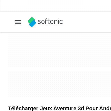
Télécharger Jeux Aventure 3d Pour Androi