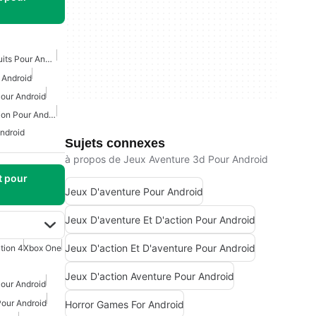
Jeux De Plateforme Gratuits Pour Android
 Android
Pour Android
Jeux D'Aventure Et D'Action Pour Android
ndroid
Sujets connexes
à propos de Jeux Aventure 3d Pour Android
t pour
Jeux D'aventure Pour Android
Jeux D'aventure Et D'action Pour Android
Jeux D'action Et D'aventure Pour Android
tion 4
Xbox One
Jeux D'action Aventure Pour Android
Pour Android
Pour Android
Horror Games For Android