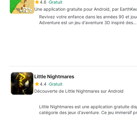
4.6
Gratuit
Une application gratuite pour Android, par EarthK
Revivez votre enfance dans les années 90 et jou
Adventure est un jeu d'aventure 3D inspiré des…
Little Nightmares
4.4
Gratuit
Découverte de Little Nightmares sur Android
Little Nightmares est une application gratuite disp
catégorie des jeux d'aventure. Ce jeu immersif p