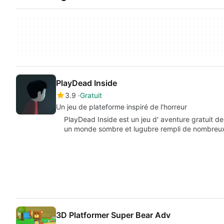
PlayDead Inside
3.9
Gratuit
Un jeu de plateforme inspiré de l'horreur
PlayDead Inside est un jeu d' aventure gratuit 
un monde sombre et lugubre rempli de nombre
3D Platformer Super Bear Adv