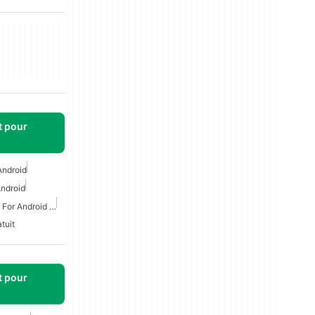
t pour
Android
Android
Online Simulation Games For Android Free
tuit
t pour