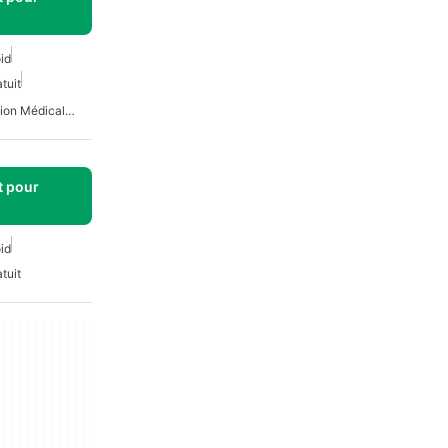
id
tuit
Applications D'identification Médicale Pour Android
t pour
id
tuit