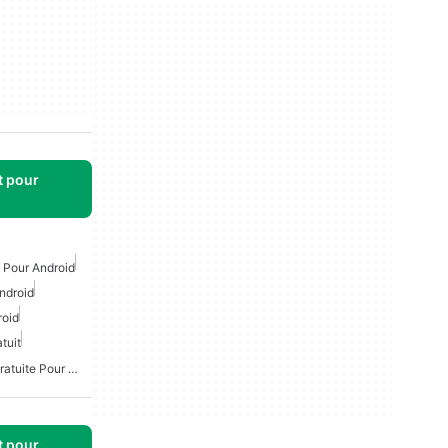
t pour
t Pour Android
ndroid
roid
tuit
Transcription Médicale Gratuite Pour Android
t pour