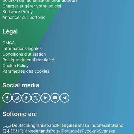
Solution de monétisation pour éditeurs
Charger et gérer votre logiciel
Software Policy
Annoncer sur Softonic
Légal
DMCA
Informations légales
Conditions d’utilisation
Politique de confidentialité
Cookie Policy
Paramètres des cookies
Social media
Softonic en:
عربي
Deutsch
English
Español
Français
Bahasa Indonesia
Italiano
日本語
한국어
Nederlands
Polski
Português
Русский
Svenska