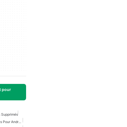
t pour
s Supprimés
Récupération De Données Pour Android