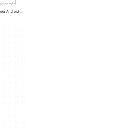
Supprimés
Récupération De Vidéo Pour Android Gratuit