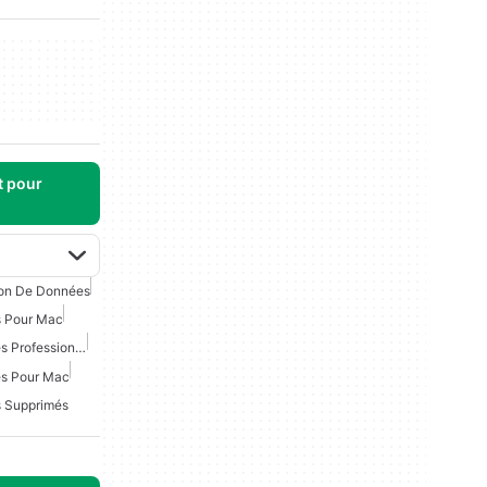
t pour
on De Données
s Pour Mac
Récupération De Données Professionnelle Pour Mac
es Pour Mac
s Supprimés