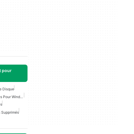
t pour
e Disque
Récupération De Données Pour Windows
es
s Supprimés