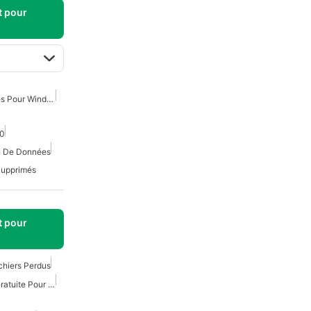
t pour
Récupération De Données Pour Windows
10
n De Données
Supprimés
t pour
chiers Perdus
Récupération De Vidéo Gratuite Pour Android