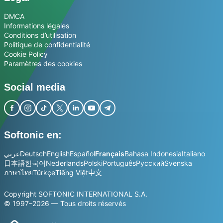
DMCA
Informations légales
Conditions d’utilisation
Politique de confidentialité
Cookie Policy
Paramètres des cookies
Social media
Softonic en:
عربي
Deutsch
English
Español
Français
Bahasa Indonesia
Italiano
日本語
한국어
Nederlands
Polski
Português
Русский
Svenska
ภาษาไทย
Türkçe
Tiếng Việt
中文
Copyright SOFTONIC INTERNATIONAL S.A.
© 1997–2026 — Tous droits réservés