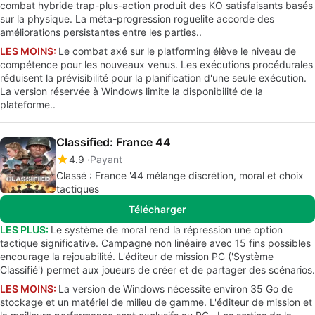
combat hybride trap-plus-action produit des KO satisfaisants basés
sur la physique. La méta-progression roguelite accorde des
améliorations persistantes entre les parties..
LES MOINS:
Le combat axé sur le platforming élève le niveau de
compétence pour les nouveaux venus. Les exécutions procédurales
réduisent la prévisibilité pour la planification d'une seule exécution.
La version réservée à Windows limite la disponibilité de la
plateforme..
Classified: France 44
4.9
Payant
Classé : France '44 mélange discrétion, moral et choix
tactiques
Télécharger
LES PLUS:
Le système de moral rend la répression une option
tactique significative. Campagne non linéaire avec 15 fins possibles
encourage la rejouabilité. L'éditeur de mission PC ('Système
Classifié') permet aux joueurs de créer et de partager des scénarios.
LES MOINS:
La version de Windows nécessite environ 35 Go de
stockage et un matériel de milieu de gamme. L'éditeur de mission et